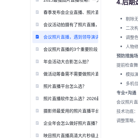
4.后
春季发布会企业直播、照片直播全攻略！
剔除
会议活动拍摄有了照片直播，真香！
二次
会议照片直播，遇到领导演讲不抬头怎么办？
调整
人物
会议照片直播的3个重要阶段，有哪些注意事项？
预防措施场
年会活动大合影怎么拍？
提前检查舞
做活动筹备需不需要做照片直播？有必要吗？
模拟
多机
照片直播平台怎么选？
专业+沟通
照片直播软件怎么选？2026最新照片直播软件避
会议照片直
摄影师最爱用的照片直播平台推荐
技术功底：
调整策略，
企业年会怎么做好照片直播？
映目照片直播高清大片秒级上传，多端浏览超方