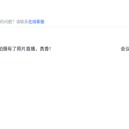
片，随拍随传
、功能全面性深度解析
的问题？请联系
在线客服
拍摄有了照片直播，真香！
会