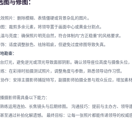
期选图与修图：
无效照片：删除模糊、表情僵硬或背景杂乱的图片。
构图：裁剪多余元素，将领导置于画面中心或黄金分割点。
色温与亮度：确保照片明亮自然，符合体制内“方正稳重”的风格要求。
修饰：适度调整肤色、祛除瑕疵，但避免过度修图导致失真。
地勘查：
台灯光，避免逆光或顶光导致面部阴影。确认领导座位高度与摄像头位，
演练：在彩排时拍摄测试照片，调整角度与参数，熟悉领导动作习惯。
位协作：安排主摄影师捕捉特写，副摄影师拍摄全景与观众反应，增加素
坑指南！
播摄影师需具备以下能力：
熟练运用连拍、长焦镜头与后期修图。 沟通技巧：提前与主办方、领导
甚至通过补拍化解遗憾。 最终目标：让每一张照片都能传递领导的权威感
便！