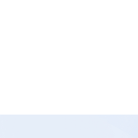
lyalBum 上线
m上线！面向全球提供专业海外照片直播服务
线！
闪传、AI 智能处理赋能海外活动影像
解决方案