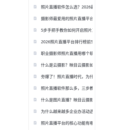
照片直播软件怎么选？2026最新照片直播软件避
摄影师最爱用的照片直播平台推荐
5步手把手教你如何开启照片直播？
2026照片直播平台排行榜前5推荐！摄影师码住！
职业摄影师照片直播用哪个软件比较好？
什么是云摄影？映目云摄影如何改变活动现场影
夯爆了！照片直播时代，为什么高端活动都在用
照片直播软件那么多，三步教您选择合适的照片
什么是图片直播？映目云摄影照片直播平台如何
为什么越来越多企业办活动选择照片直播平台？
照片直播平台的核心功能有哪些？一文说清