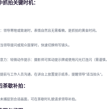
摄中抓拍关键时机：
：领导寒暄或致谢时，表情自然且无需看稿，是抓拍的黄金时间。
当领导提问或观众鼓掌时，快速切换特写镜头。
意力：轻微动作提示：摄影师可挥动提示牌或使用闪光灯连闪（需谨慎，
提前与工作人员沟通，在讲台上放置提示纸条，提醒领导“适当抬头”。
摄后茶歇补拍：
未捕捉到合适画面，可在茶歇时礼貌请求领导补拍。
直播