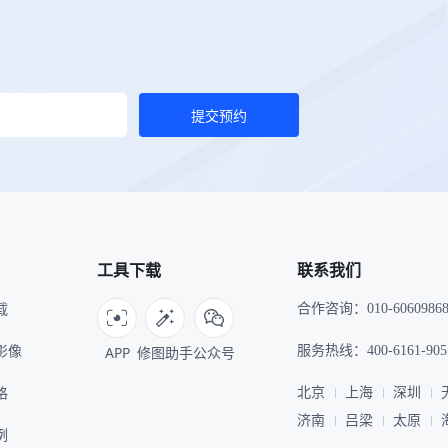
提交预约
工具下载
联系我们
载
合作咨询：010-6060986
I影像
APP
修图助手
公众号
服务热线：400-6161-905
格
北京
上海
深圳
济南
吕梁
太原
例