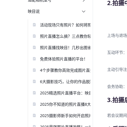
2.拍
映目说
活动现场只有照片？如何将照片直播玩出花？
上场与退场
照片直播怎么搞？三点教你轻松搞定！
照片直播找映目！几秒出图省心又省力
互动环节：
免费体验照片直播的平台！
主动引导注
4个步骤教你高效完成图片直播！
6大摄影技巧，让你的作品脱颖而出
会务协助：
2025精选照片直播平台：映目云摄影引领新风尚
3.拍
2025你不知道的照片直播8大优势盘点！
若会议期间
2025摄影师新手如何开启照片直播？
2025最强图片直播攻略！一文教你轻松实现照片