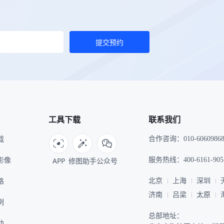
提交预约
工具下载
联系我们
载
合作咨询：010-6060986
I影像
APP
修图助手
公众号
服务热线：400-6161-905
格
北京
上海
深圳
济南
吕梁
太原
例
总部地址：
助