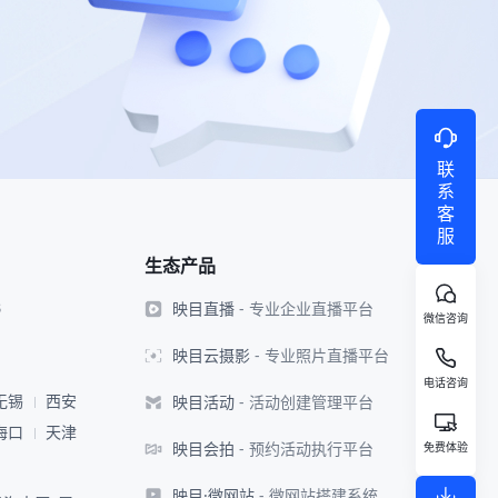
联
系
客
服
生态产品
映目直播
- 专业企业直播平台
8
微信咨询
映目云摄影
- 专业照片直播平台
电话咨询
映目活动
- 活动创建管理平台
无锡
西安
海口
天津
映目会拍
- 预约活动执行平台
免费体验
映目·微网站
- 微网站搭建系统