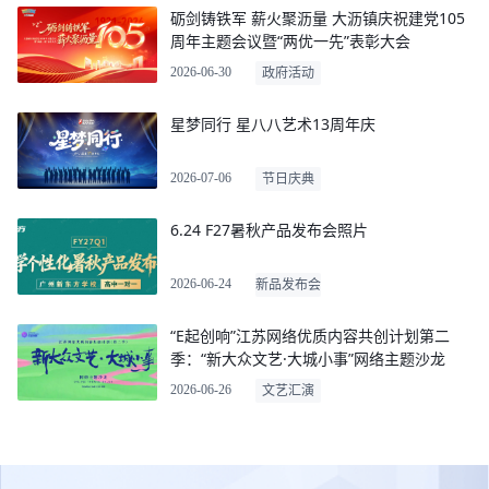
砺剑铸铁军 薪火聚沥量 大沥镇庆祝建党105
周年主题会议暨“两优一先”表彰大会
2026-06-30
政府活动
星梦同行 星八八艺术13周年庆
2026-07-06
节日庆典
6.24 F27暑秋产品发布会照片
2026-06-24
新品发布会
“E起创响”江苏网络优质内容共创计划第二
季：“新大众文艺·大城小事”网络主题沙龙
2026-06-26
文艺汇演