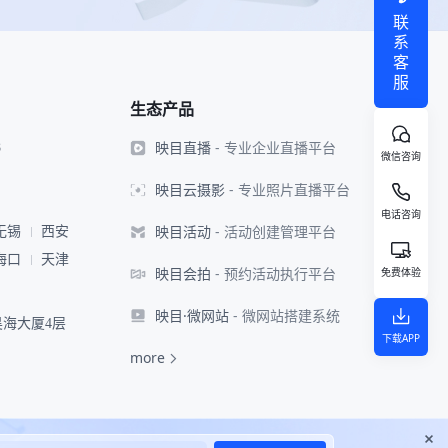
联
系
客
服
生态产品
映目直播
- 专业企业直播平台
8
微信咨询
映目云摄影
- 专业照片直播平台
电话咨询
映目活动
- 活动创建管理平台
无锡
西安
海口
天津
映目会拍
- 预约活动执行平台
免费体验
映目·微网站
- 微网站搭建系统
海大厦4层
下载APP
more