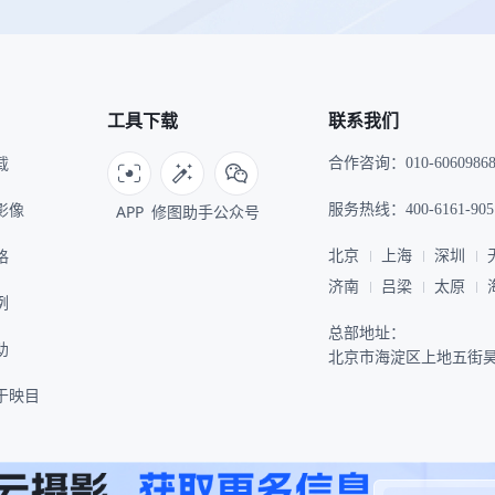
工具下载
联系我们
载
合作咨询：010-6060986
I影像
APP
修图助手
公众号
服务热线：400-6161-905
格
北京
上海
深圳
济南
吕梁
太原
例
总部地址：
助
北京市海淀区上地五街昊
于映目