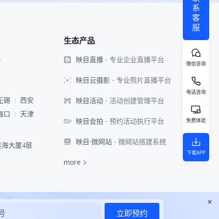
系
客
服
生态产品
映目直播
- 专业企业直播平台
8
微信咨询
映目云摄影
- 专业照片直播平台
电话咨询
映目活动
- 活动创建管理平台
无锡
西安
海口
天津
映目会拍
- 预约活动执行平台
免费体验
映目·微网站
- 微网站搭建系统
海大厦4层
下载APP
more
立即预约
013 - 2026 北京韦尔科技有限公司 - 映目 版权所有
用户协议
隐私政策