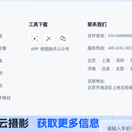
工具下载
联系我们
载
合作咨询：010-6060986
I影像
APP
修图助手
公众号
服务热线：400-6161-905
格
北京
上海
深圳
济南
吕梁
太原
例
总部地址：
助
北京市海淀区上地五街昊
于映目
Copyright © 2