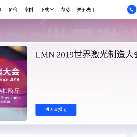
像
价格
案例
下载
帮助
关于映目
LMN 2019世界激光制造大
进入直播间