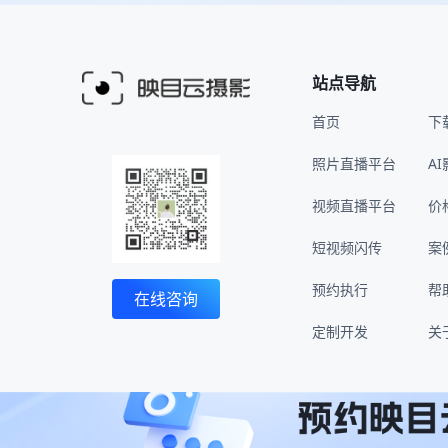
站点导航
首页
下
照片直播平台
A
视频直播平台
价
短视频闪传
案
预约执行
帮
在线咨询
定制开发
关
京公网安备11010802045263
京ICP备14040981号-37