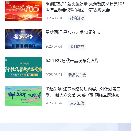
砺剑铸铁军 薪火聚沥量 大沥镇庆祝建党105
周年主题会议暨“两优一先”表彰大会
2026-06-30
政府活动
星梦同行 星八八艺术13周年庆
2026-07-06
节日庆典
6.24 F27暑秋产品发布会照片
2026-06-24
新品发布会
“E起创响”江苏网络优质内容共创计划第二
季：“新大众文艺·大城小事”网络主题沙龙
2026-06-26
文艺汇演