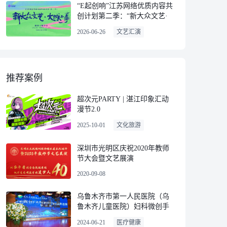
“E起创响”江苏网络优质内容共
创计划第二季：“新大众文艺·
大城小事”网络主题沙龙
2026-06-26
文艺汇演
推荐案例
超次元PARTY | 湛江印象汇动
漫节2.0
2025-10-01
文化旅游
深圳市光明区庆祝2020年教师
节大会暨文艺展演
2020-09-08
乌鲁木齐市第一人民医院（乌
鲁木齐儿童医院）妇科微创手
术及妇科常见病诊疗新进展学
2024-06-21
医疗健康
习班