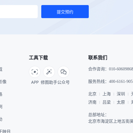
提交预约
工具下载
联系我们
载
合作咨询：010-6060986
I影像
APP
修图助手
公众号
服务热线：400-6161-905
格
北京
上海
深圳
济南
吕梁
太原
例
总部地址：
助
北京市海淀区上地五街昊
于映目