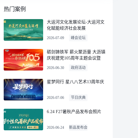
热门案例
4/lhcnvrk4bR4RzS2holxuVHWeQDZU7756.jpg!p1600" style="max-width:1
大运河文化发展论坛-大运河文
化赋能经济社会发展
2026-07-09
峰会论坛
砺剑铸铁军 薪火聚沥量 大沥镇
庆祝建党105周年主题会议暨
“两优一先”表彰大会
2026-06-30
政府活动
星梦同行 星八八艺术13周年庆
2026-07-06
节日庆典
6.24 F27暑秋产品发布会照片
2026-06-24
新品发布会