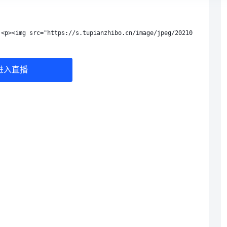
 <p><img src="https://s.tupianzhibo.cn/image/jpeg/20210807/16153
进入直播