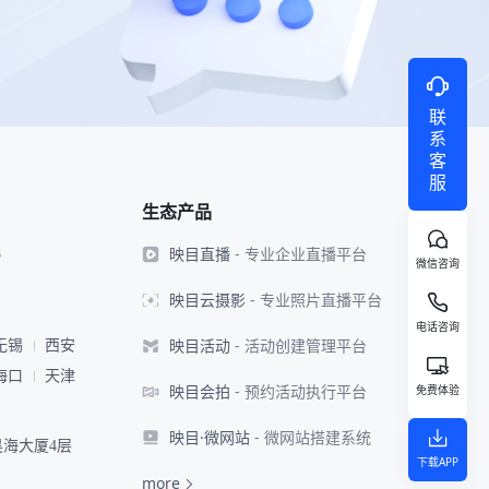
联
系
客
服
生态产品
映目直播
- 专业企业直播平台
8
微信咨询
映目云摄影
- 专业照片直播平台
电话咨询
映目活动
- 活动创建管理平台
无锡
西安
海口
天津
映目会拍
- 预约活动执行平台
免费体验
映目·微网站
- 微网站搭建系统
海大厦4层
下载APP
more