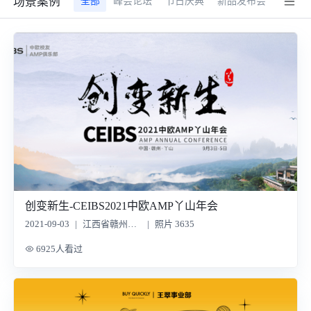
场景案例
全部
峰会论坛
节日庆典
新品发布会
行业展
创变新生-CEIBS2021中欧AMP丫山年会
2021-09-03
|
江西省赣州市丫山
|
照片 3635
6925人看过