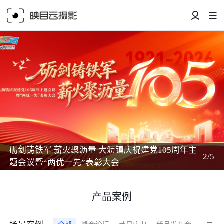
砺剑铸铁军 薪火聚沥量 大沥镇庆祝建党105周年主
2/5
题会议暨“两优一先”表彰大会
产品案例