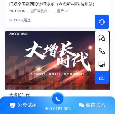
门飒全国巡回设计师沙龙（老虎新材料·杭州站）
2021-09-02
|
浙江省杭州市杭州西湖柳莺里酒店柳莺厅
|
照片 281
3314人看过
大增长时代
2021-09-02
|
广东省深圳市南山国际会议中心集悦城1号桃源厅
|
照片 517
免费试用
微信联系
400 6161 905
2967人看过