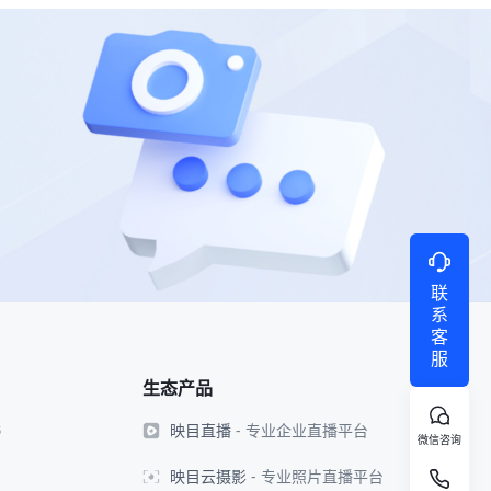
联
系
客
服
生态产品
映目直播
- 专业企业直播平台
8
微信咨询
映目云摄影
- 专业照片直播平台