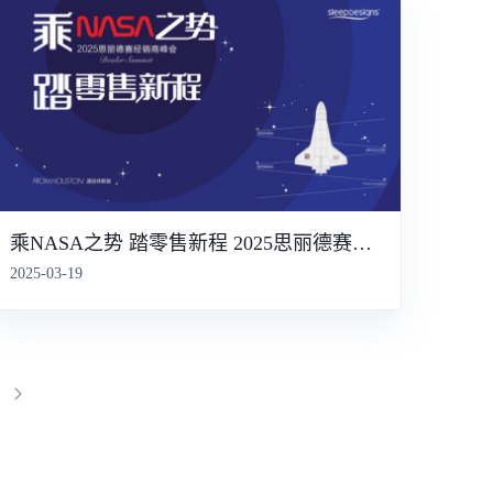
乘NASA之势 踏零售新程 2025思丽德赛经销商峰会
2025-03-19
11
12
13
14
15
16
17
18
19
20