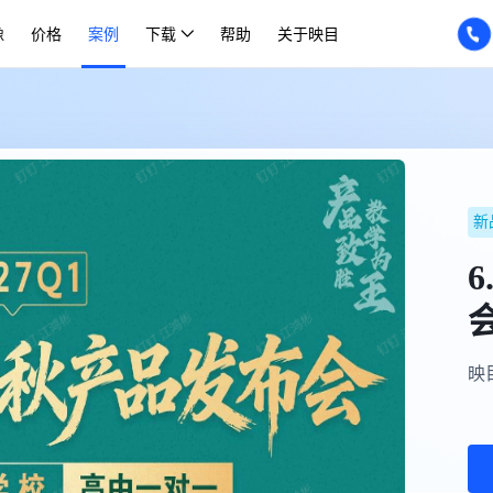
像
价格
案例
下载
帮助
关于映目
新
6
映