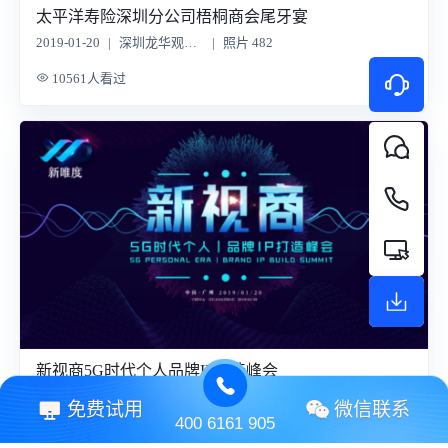
太平洋寿险深圳分公司梧桐商会尾牙宴
2019-01-20
|
深圳龙华观澜湖酒店
|
照片 482
10561人看过
新视商5G时代个人品牌IP打造峰会
2019-01-20
|
广州机场君源铂尔曼酒店
|
照片 451
免费试用
微信联系
400 6161 905
6233人看过