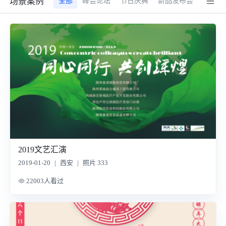
场景案例
全部
峰会论坛
节日庆典
新品发布会
行业展
2019文艺汇演
2019-01-20
|
西安
|
照片 333
22003人看过