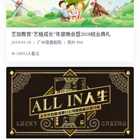
艺加教育“艺植成长”年度晚会暨2018结业典礼
2019-01-20
|
广州蓓蕾剧院
|
照片 904
19953人看过