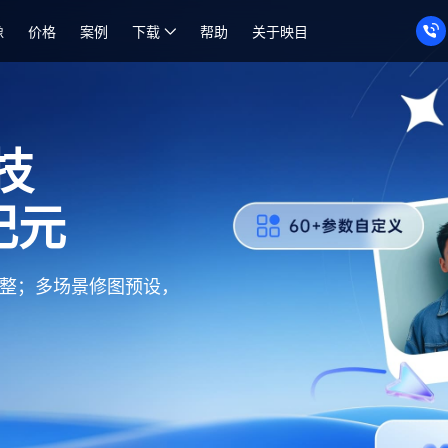
像
价格
案例
下载
帮助
关于映目
技
纪元
调整；多场景修图预设，