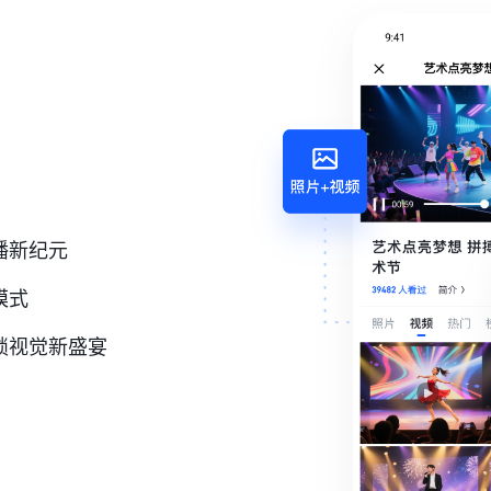
播新纪元
模式
锁视觉新盛宴