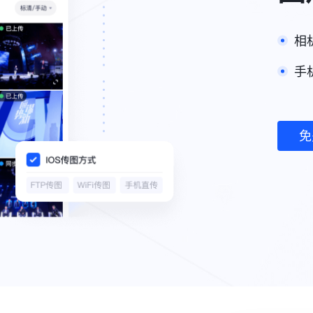
相
手
免