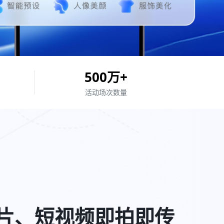
500
万+
活动场次
数量
片、短视频即拍即传