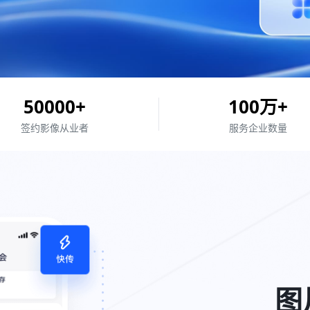
50000
+
100
万+
签约
影像从业者
服务企业
数量
图