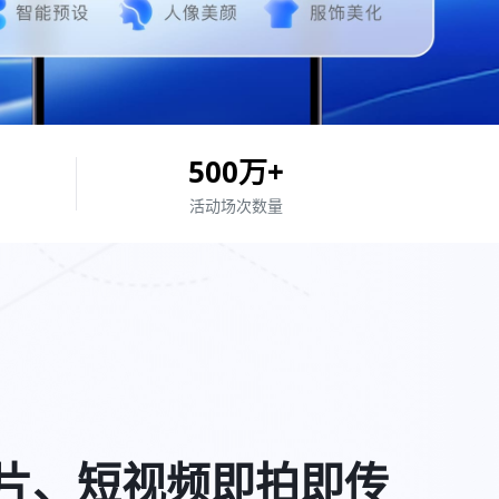
500
万+
活动场次
数量
片、短视频即拍即传