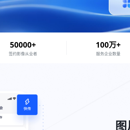
50000
+
100
万+
签约
影像从业者
服务企业
数量
图