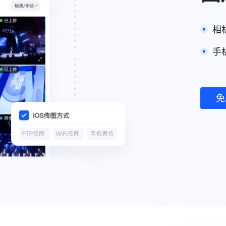
相
手
免