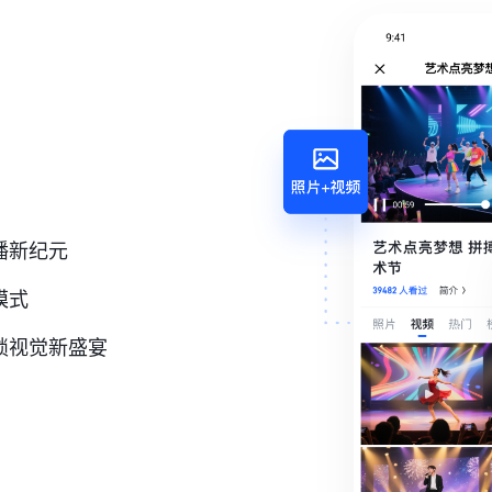
播新纪元
模式
锁视觉新盛宴