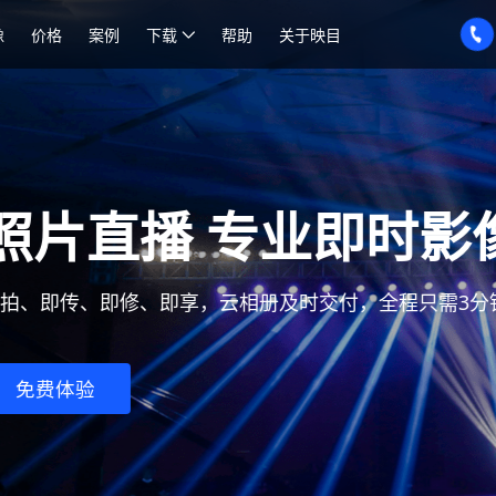
像
价格
案例
下载
帮助
关于映目
时影像服务平台
全程只需3分钟