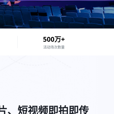
500
万+
活动场次
数量
片、短视频即拍即传