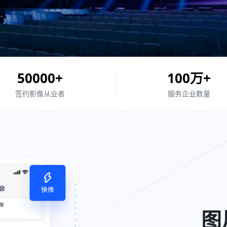
50000
+
100
万+
签约
影像从业者
服务企业
数量
图