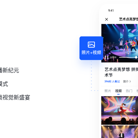
播新纪元
模式
锁视觉新盛宴