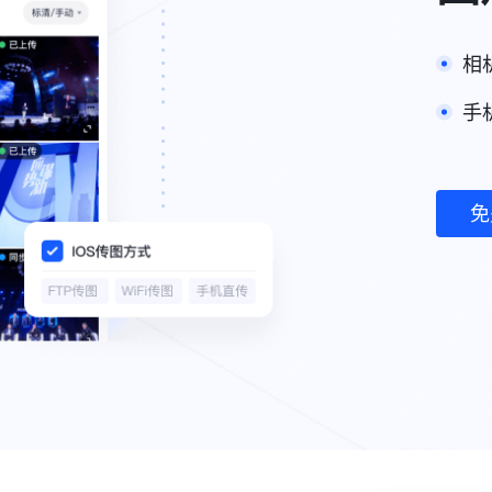
相
手
免