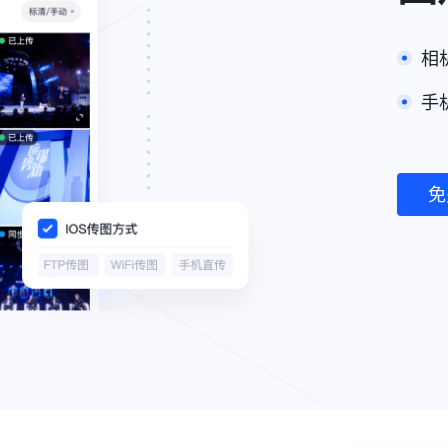
相
手
免