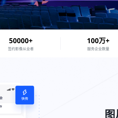
50000
+
100
万+
签约
影像从业者
服务企业
数量
图