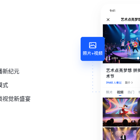
播新纪元
模式
锁视觉新盛宴