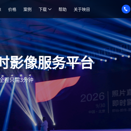
像
价格
案例
下载
帮助
关于映目
时影像服务平台
全程只需3分钟