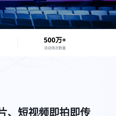
500
万+
活动场次
数量
片、短视频即拍即传