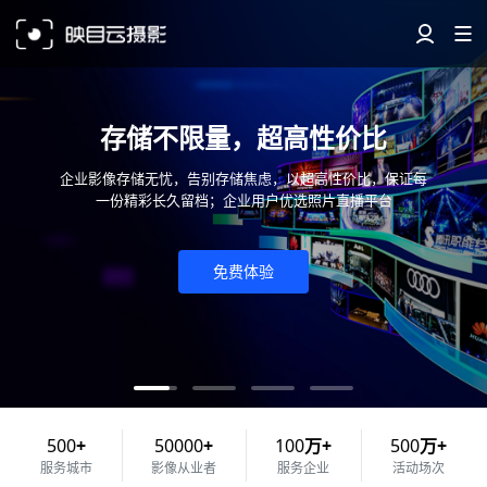
存储不限量，超高性价比
企业影像存储无忧，告别存储焦虑，以超高性价比，保证每
一份精彩长久留档；企业用户优选照片直播平台
免费体验
500
+
50000
+
100
万+
500
万+
服务城市
影像从业者
服务企业
活动场次