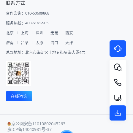
联系方式
**3 合作伙伴展示** 设置官方合作
报名系统、大屏抽奖、安检闸机、多
从直播间查询、搭建、销售分析到数
道。该分销体系的核心优势在于： -
伙伴专属展示板块，集中展示数字医
机位摄影摄像全员执行全队，不仅打
据统计，映目直播WorkBuddy Skill
业绩追踪：客户来源可追溯，归属关
合作咨询：010-60609868
疗产业链上下游企业，强化产业资源
通了参会与管理的各个环节，为参会
V1.0通过对话串联起直播运营的每
系明确，显著提升流量精准度和转化
曝光，助力企业精准获客、行业资源
嘉宾提供了个性化、智能化的优质服
一个环节。 ![Description]
率。 - 多门店协同：打通多门店私域
服务热线：400-6161-905
对接。 **4 智慧排座、查询、预览
务! ![Description]
(https://s.tuwenzhibo.com//gw/image/png/20260713/020129/3
生态，实现多门店高效管理、有序运
** 为适配千人大型会场复杂分区落
(https://s.tuwenzhibo.com//gw/image/png/20260210/033326/3
营。 ![Description]
北京
上海
深圳
无锡
西安
座场景，映目提供手动排座、系统自
**▪ 西安交通大学管理学院校友会年
(https://s.tuwenzhibo.com//gw/image/png/20260320/083647/4
动排座及观众购票选座三种灵活模
济南
吕梁
太原
海口
天津
会** 2026年1月24日，西安交通大
#### 商城商品管理：优化效率 映
式。 结合数字医疗论坛实际需求，
学管理学院2025年校友会年会暨第
目私域电商版提供商品管理功能，包
总部地址：北京市海淀区上地五街昊海大厦4层
主办方创新采用手动排座与系统自动
六届管理学院校友经济发展论坛隆重
含商品上下架、库存等一站式管理模
排座相结合模式，科学规划嘉宾及观
举行，众多校友代表齐聚一堂，与学
块，简化操作流程，优化商品运营效
众座位排布，确保核心区域与功能分
校及学院领导、各界嘉宾、师生代表
率。 - 商品上下架：由总部统一控
区井然有序。 ![Description]
共襄盛举，共忆峥嵘岁月，共谋发展
制，门店仅可操作开停售；总部下架
(https://s.tuwenzhibo.com//gw/image/png/20260709/060201/3
新篇，为迎接母校130周年华诞凝聚
商品后，门店将无法继续售卖。 - 配
嘉宾或参会人只需通过手机端输入姓
智慧与力量，也为“十五五”开局之年
送方式：支持门店自提和快递物流两
名或手机号，即可一键查询个人座位
蓄势赋能。 ![Description]
种方式，灵活适配门店需求。 !
号及会场分区。减少现场引导人力投
(https://s.tuwenzhibo.com//gw/image/jpeg/20260210/033418/42
[Description]
在线咨询
入，有效缩短嘉宾从签到到入座平均
映目为本次盛会提供全程高清视频直
(https://s.tuwenzhibo.com//gw/image/png/20260320/083723/4
时间，实现会场高效有序管理。 5
播服务，通过多机位、多场景的专业
#### 智能资金管控：安全高效透明
嘉宾专访录制 高端数字医疗论坛核
技术保障，将现场精彩内容实时传递
针对连锁品牌多门店、多代理的复杂
心价值在于行业专家、头部企业嘉宾
给未能亲临现场的全球校友与关注
业务场景，映目私域电商版提供安全
的前沿观点输出，映目提供全套嘉宾
者，直播曝光观看量高达980W+，
可靠的智能资金解决方案。 - 自动分
京公网安备11010802045263
专访标准化落地服务，配备专业摄像
拓展年会影响力与参与度，为校友工
账：支持多级代理、多门店自动分
京ICP备14040981号-37
团队，进行嘉宾专访视频录制，精准