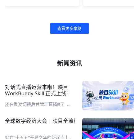
查看更多案例
新闻资讯
对话式直播运营来啦！映目
WorkBuddy Skill 正式上线!
还在反复切换后台管理直播间？ 直
播完还要耗费大量时间整理复盘报
表？ 繁琐重复工作，让你的直播运
全球数字经济大会 | 映目全流程定制化助推千人数字医
营又累又耗时！别急，映目直播Skill
来了！ 企业在 WorkBuddy 工作台
通过自然语言对话，即可完成直播间
站在“十五五”开局之年的新起点上，