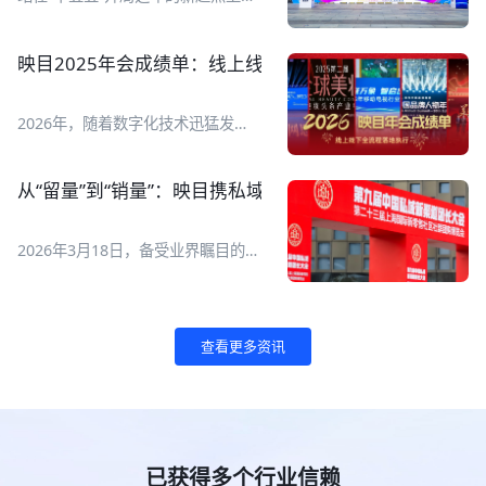
查询、创建、管理、数据复盘全流程
2026全球数字经济大会于7月2日至5
管理，AI搞定繁琐操作，让直播运营
日在国家会议中心举行，以智惠无
变得更简单、更高效！ 映目直播正
界、数联全球为主题，设置
映目2025年会成绩单：线上线下全流程执行，让年会高
式上线腾讯 WorkBuddy专属 Skill
【1+1+N】活动框架，即一场开幕
V1.0！ ![Description]
式、一场“数字友好城市建设全球对
(https://s.tuwenzhibo.com//gw/image/jpeg/20260713/015151/1
话会”主论坛、N场专题论坛和全年
2026年，随着数字化技术迅猛发
映目直播Skill可以完成哪些工作？它
度系列活动。 ![Description]
展，线上线下融合已成为各类活动举
要如何用起来？一起来看AI如何自己
(https://s.tuwenzhibo.com//gw/image/jpeg/20260709/055727/1Y
办新常态。一场成功的年会更是品牌
创建一场直播！ **01 一句话管直播
**亮点抢先看** **重磅全球化成果
价值传递、组织凝聚力展现与用户体
间** **1 如何快速搭建一场发布会
从“留量”到“销量”：映目携私域电商新解法亮相第九届团
发布** ▶ 报告一：《全球数字经济
验升级的重要舞台！如何通过科技赋
直播间？** 现在，你只需要对映目
城市发展报告》 ▶ 报告二：《全球
能，打造高效、智能、沉浸式的年会
直播Skill输入直播间创建指令，AI就
数字经济灯塔案例》 ▶ 报告三：
体验，成为众多企业与组织的核心诉
会自动在映目后台完成直播间搭建，
2026年3月18日，备受业界瞩目的第
《全球数字友好城市评价指引》 **
求。 映目以视频直播、大屏互动、
生成观看链接并同步给你。 原本需
九届中国私域新渠道团长大会暨第二
首发首秀展现数字创新力量** 大会
照片直播、线下执行、年会活动门
要一两个小时准备的工作，现在10
十三届上海国际新零售社区社群团购
设置专属新技术首发首秀平台，集中
户、多链路营销、一站报名、复杂票
分钟搞定，还能把时间省下来检查直
博览会在上海世博展览馆盛大开幕。
展示全球前沿数字科技成果： ▶ 通
务管理、现场核验签到、活动后数据
播流程和物料准备。 👉 指令 I 快速
![Description]
用世界模型、全栈自研仿真技术、人
查看更多资讯
报告等数字化线上线下解决方案，成
创建直播间 帮我创建一场明天上午
(https://s.tuwenzhibo.com//gw/image/png/20260320/083313/3
形机器人新品现场首发； !
功服务2025中国品牌人物年会、七
10点的产品发布会直播间，标题是
映目作为参展商亮相本次大会，展位
[Description]
猫&纵横 2025年会、2025 新华网思
“2026夏季新品首发”。 !
编号B008A。展会现场，映目与私域
(https://s.tuwenzhibo.com//gw/image/jpeg/20260709/055811/1Y
客年会、南开北京校友会成立110周
[Description]
电商企业用户进行深度交流，为用户
▶ 数字医疗展区集中展示 AI 多模态
年会庆、北大青鸟2025年度合作伙
(https://s.tuwenzhibo.com//gw/image/png/20260713/015308/2
提供专业私域电商直播解决方案。 !
诊疗、中医大模型、智能医疗检测设
伴年会、2025第二届GBC全球美妆
**2 直播计划有变？** 👉 指令 I 修
[Description]
备、互联网医院解决方案； !
大会暨美妆头条产业年会等几十场年
已获得多个行业信赖
改直播间 帮我把“2026夏季新品首
(https://s.tuwenzhibo.com//gw/image/png/20260320/083335/1T