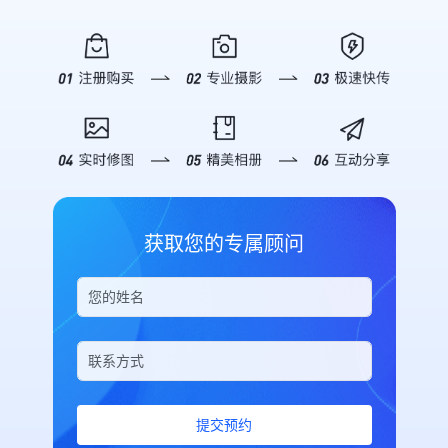
字医疗论坛（CDHC）暨第三届朝阳
值。 **▪ 2025新华网思客年会**
数据怎么样”，AI 即刻呈现开设直播
疑解惑，帮助企业了解如何通过映目
区数字医疗产业发展论坛，将于7月
2025年11月6日，由新华网、新华社
间数、总访问人数、访问次数、分享
快速搭建私域直播电商体系，实现从
5日举行。 ![Description]
山西分社主办的第12届新华网思客
次数及直播收益等关键概况，并附带
“流量”到“留量”再到“销量”的全链路
(https://s.tuwenzhibo.com//gw/image/jpeg/20260709/055946/2n
年会在山西省临汾市举办。本次年会
趋势摘要，助你快速复盘。 *深度销
增长。 ![Description]
本次论坛以策源·场景·生态为主题，
以“中国经济的下一程：底气、韧性
售分析*：针对带货场景，支持详细
(https://s.tuwenzhibo.com//gw/image/png/20260320/083423/2i
聚焦AI原生医疗、场景创新、数据转
与活力”为主题，来自政产学研用等
的销售分析。你可以查询特定时间段
### 私域直播成为企业必选项 在公
化生态构建等议题，依托朝阳区数字
领域的数百名嘉宾，聚焦“十五五”规
内的“下单订单数”、“成交金额”、“转
域流量成本日益高涨的背景下，私域
医疗概念验证中心及场景开放机制，
划建议，探讨未来发展机遇与挑战，
化率”以及“首购/复购用户数”。无论
流量的价值日益凸显。私域流量具有
加快创新成果在真实医疗体系中的验
共议经济发展新动能与地方实践新路
是评估单场直播的带货能力，还是分
更高的用户粘性和复购率，是电商企
证转化，推动形成可复制、可推广的
径。 ![Description]
析长期的用户购买行为，都能信手拈
业实现可持续增长的关键。而直播作
数字医疗发展路径。 大会将汇聚来
(https://s.tuwenzhibo.com//gw/image/jpeg/20260210/033151/1Y
来。 *精细化直播间报表*：需要对
为私域流量运营的重要载体，正在成
自全国各地的医疗机构、科研与高等
为全方位、高质量呈现大会盛况，映
比不同直播间的表现？通过指令筛选
为企业构筑用户资产的核心工具。
获取您的专属顾问
院校、医药与数字创新企业、投资机
目团队提供专业级照片直播服务及多
特定分组或创建人，AI 将列出包括
映目自主研发的私域电商直播平台致
构、政府主管部门及主流媒体等千余
机位高清摄影支持，通过实时影像记
消耗流量、UV、PV、分享次数及最
力于为私域电商用户打造一站式、便
位嘉宾，共同探讨AI医药健康前沿进
录与多角度视觉呈现，精准捕捉思想
后推流时间在内的详细列表，为优化
捷高效的私域运营空间。 !
展，推动数字医疗创新成果加快从技
交锋的精彩瞬间，助力大会传播力与
运营策略提供坚实依据。 **03 安全
[Description]
术探索走向场景应用、从单点突破走
影响力的全面提升。 **▪ 2026美巢
可控 交互体验** 映目在设计 Skill
(https://s.tuwenzhibo.com//gw/image/png/20260320/083456/PL
向协同发展。 **02** **映目定制
新春年会** 2026年1月26日晚，以
时特别加入了安全机制。 在执行关
#### 私域电商版：专为连锁品牌打
化 赋能论坛高效落地** 为确保主办
“华彩绽放 华夏之光” 为主题的2026
闭/删除直播间等高风险操作前，AI
造 映目私域电商版是面向连锁品
方、嘉宾及观众获得极致数字化参会
年美巢新春年会在热烈氛围中盛大举
会强制要求用户核对直播间标题并进
牌、多门店企业的专业解决方案，核
体验，本次数字医疗论坛由映目提供
行。 ![Description]
行二次确认，有效防止误操作带来的
心功能涵盖私域电商从人员管理与分
全流程数智化办会服务。 通过定制
(https://s.tuwenzhibo.com//gw/image/png/20260210/033119/4D
损失。同时，对于删除操作，系统会
佣、商品宣传与管控、独立商户交易
提交预约
化搭建活动微站，深度聚合会议介
为保障年会高效、有序、精彩呈现，
明确提示不可恢复，确保每一次指令
等全流程，形成完整的私域电商运营