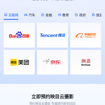
[Description]
会庆典活动，覆盖知名品牌、校友
发”直播间的开始时间推迟半小时； !
作为2026年私域电商领域的开年首
(https://s.tuwenzhibo.com//gw/image/png/20260709/055823/
会、科技、美业、家居、教育、医疗
[Description]
场行业大展，本届展会以50000平方
![Description]
等多元行业领域，足迹遍布全国各
(https://s.tuwenzhibo.com//gw/image/png/20260713/015402/1g
米的展览规模，汇聚了超1000家参
(https://s.tuwenzhibo.com//gw/image/png/20260709/055833/1
地，映目以技术驱动体验，用专业重
互联网
汽车
金融
教育
政府
旅游
对于不再需要的直播间，直接通过对
展企业，预计将迎来60000名专业观
▶ 同步举办AIGC 全球挑战赛、全球
塑年会价值，助力每一场年会盛典精
话进行安全关闭或删除，需提供直播
众到场参观对接。本届展会聚焦“人
OPC 共创节，汇聚 AI 开发者、行业
彩绽放。 ### PART 01 ### 知名品
间ID及二次确认标题以防误操作，
货场”的精准匹配，引入了覆盖私域
企业开展技术共创、路演对接。 !
牌篇 ▪ **2025（第二十届）中国品
管理更安心。 **3 想随时知道直播
直播、团购、社区社群等全领域的头
[Description]
牌人物年会** 12月28日-30日，
间数据状况？** 直播过程中，无需
部渠道资源。通过前期数据匹配，展
(https://s.tuwenzhibo.com//gw/image/png/20260709/055845/2U
2025（第二十届）中国品牌人物年
切后台即可实时掌握直播间动态。
会为供需双方安排了定向对接场次，
![Description]
会在深圳隆重举行。盛会以『谁为中
👉 指令 I 实时数据反馈 “现在直播
旨在让好产品找到好渠道，让渠道找
(https://s.tuwenzhibo.com//gw/image/png/20260709/055855/2U
国赢得尊敬』为主题，围绕长期主义
间在线多少人？”、“互动怎么样？”
到全年爆品。 ![Description]
本届大会大会由北京市人民政府、中
核心话题，汇聚政、商、产、学、媒
实时观看数据、互动峰值等关键指标
(https://s.tuwenzhibo.com//gw/image/png/20260320/083357/
国国家互联网信息办公室、中国国家
等各界精英逾两千人，通过开幕式、
立刻反馈。直播结束后，也能通过对
值得一提的是，本次大会全程使用的
数据局、新华通讯社等联合主办，迎
主论坛、荣耀盛典及闭门夜话等系列
话快速调取整场直播的详细可视化数
照片直播平台正是映目云摄影。作为
来了更高站位、更硬内核、更潮体验
活动，共同回顾中国品牌发展的光辉
据报告，无需在后台翻找。 **02 销
行业领先的影像服务平台，映目云摄
的崭新面貌，不再仅仅是一场年度会
历程，展望未来品牌建设的新趋势与
售分析 数据统计 经营动态一目了然
影凭借“快速修图、即时上传”等核心
议，而是北京向全球数字经济标杆城
新机遇。 ![Description]
** 直播效果好不好？数据反馈最真
优势，将展会现场的精彩瞬间实时同
市目标发起总攻的集结号，更是中国
(https://s.tuwenzhibo.com//gw/image/png/20260210/032949/1
实。映目直播WorkBuddy Skill
步至云端，提升了活动的传播效率与
为全球数字治理贡献智慧的新方案。
映目为本次年会配备近20人经验丰
V1.0深度集成映目直播数据分析能
参与体验。 在影像服务之外，映目
![Description]
富专业执行团队，以高度协同作业能
力，让你随时随地掌握核心指标。 !
还在现场展区展示了专为连锁品牌打
(https://s.tuwenzhibo.com//gw/image/jpeg/20260709/055920/1Y
力，为盛会提供推流分发、现场导
[Description]
造的私域电商解决方案——映目私域
**01** **数字医疗论坛 聚焦 AI 医
播、摄影摄像、照片直播等服务，全
立即预约映目云摄影
(https://s.tuwenzhibo.com//gw/image/jpeg/20260713/015750/2
电商版。作为私域电商传播的“底层
疗生态创新** 作为大会专题论坛之
方位、高标准确保盛会每一个高光时
*多维度数据查询*：想知道最近一
基石”，平台一经亮相便吸引了众多
一，2026全球数字经济大会中国数
预约映目云摄影 专属顾问即刻回应
刻立体化专业呈现，全面彰显品牌价
周的表现？问一句“过去7天我的直播
观众驻足咨询。映目工作人员现场答