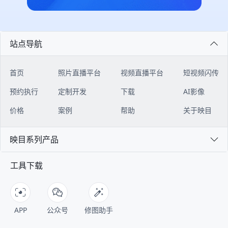
绍、组织架构、报名注册、会议日
映目为本次美巢年会提供高品质照片
都清晰、准确。 **04 如何接入？只
闭环。 ![Description]
程、嘉宾阵容、座位查询、会议直
直播服务。通过部署多机位摄影、实
需四步安装 ** ▶︎ 【前置条件】 注
(https://s.tuwenzhibo.com//gw/image/png/20260320/083528/2t
播、图片直播等核心板块，全方位赋
时传输与云端智能处理技术，确保嘉
册映目直播账号映目官网：
#### 多门店模式：总部-门店协同
能大会精彩呈现。 ![Description]
宾、媒体及线上观众能够在第一时间
https://live.inmuu.com/ 下载
作战 映目私域电商版为连锁品牌构
(https://s.tuwenzhibo.com//gw/image/png/20260709/060020/31
获取高清、精准、富有感染力现场画
WorkBuddy下载地址：
建“总部-门店”协同体系。该体系以
站点导航
**1 报名注册** 论坛专属报名通道
面，全方位展现年会的思想深度与交
https://www.codebuddy.cn/work/
私域直播为连接器，串联起总部与门
灵活搭建，支持自定义设置单位、行
流盛况，有力提升大会传播效率与品
▶︎ 【操作指南】 登录腾讯
店、线上与线下，帮助品牌总部与遍
业、从业领域、参会身份、企业资质
牌影响力。 更多知名品牌精彩年
WorkBuddy后台，在左侧【专家】-
布各地的门店，实现统一管理、高效
首页
照片直播平台
视频直播平台
短视频闪传
等多维度填报字段，精准收集医疗企
会： - 无序列表七猫&纵横 2025年
【技能】入口，搜索【映目直播
协同的数字化经营，同时支持各门店
业、医疗机构、科研人员、行业嘉宾
会 - 无序列表良性循环 全速向前
Skill】，点击【+号】，安装映目直
独立管理数据，实现个性化运营，激
预约执行
定制开发
下载
AI影像
参会信息； ![Description]
│2025年太太乐销售年会 - 无序列表
播Skill并新建会话； ![Description]
发门店自主活力，实现“线上引流、
(https://s.tuwenzhibo.com//gw/image/png/20260709/060058/3
云鲸2025年会庆典 ### PART 02
(https://s.tuwenzhibo.com//gw/image/png/20260713/020002/2
门店承接、全域转化”的闭环。 总部
价格
案例
帮助
关于映目
后台实时汇总报名及参会数据，主办
### 全国校友会篇 **▪ 南开北京校
对话框左下角点击【+号】-【技
作为顶层机构，在系统内拥有超级管
方实时审核，自动分类统计，支持数
友会成立110周年会庆** 2025年10
能】-选择【映目直播Skill】 !
理员权限，可进行搭建门店体系、设
据一键导出，方便主办方精准邀约、
月12日，以“百十京华 公能日新”为
映目系列产品
[Description]
置分佣规则、设置管理角色权限等核
定向对接。 **2 多会场日程、嘉宾
主题的南开北京校友会成立110周年
(https://s.tuwenzhibo.com//gw/image/png/20260713/020025/Ky
心操作。 门店作为运营的下级组
** 论坛定制微站内置可视化多会场
会庆于北京国贸大酒店开启，2000
开始使用前，需要联系映目客服开通
织，负责人登录后可进入专属门店管
工具下载
日程板块，分时段展示不同会场论坛
余位来自全球的南开校友代表齐聚一
账号权限，获取映目开放平台 AK和
理工作台，实现代理员管理、客户绑
注册签到、领导致辞、特邀报告、重
堂，围绕这一主题，共同回顾百年校
SK密钥； ![Description]
定等操作。 ![Description]
要仪式、专题报告、圆桌论坛日程，
友组织的发展历程，展望南开精神的
(https://s.tuwenzhibo.com//gw/image/png/20260713/020047/
(https://s.tuwenzhibo.com//gw/image/png/20260320/083609/vJ
嘉宾、对应演讲议题同步绑定展示，
传承与创新。 ![Description]
将密钥输入安装好的Skill对话页面，
#### 三级分销体系：驱动业绩增长
观众可完整掌握论坛全流程内容。 !
(https://s.tuwenzhibo.com//gw/image/png/20260210/033314/3
WorkBuddy执行任务后即可开始使
映目私域电商版构建了完整的三级代
APP
公众号
修图助手
[Description]
为确保大会高效有序推进，映目构建
用。 ![Description]
理体系，通过清晰的层级划分和自动
(https://s.tuwenzhibo.com//gw/image/png/20260709/060111/2
的全流程数字服务体系，覆盖微站、
(https://s.tuwenzhibo.com//gw/image/png/20260713/020108/3
佣金计算，助力品牌快速拓展销售渠