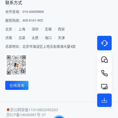
联系方式
**3 合作伙伴展示** 设置官方合作
报名系统、大屏抽奖、安检闸机、多
从直播间查询、搭建、销售分析到数
道。该分销体系的核心优势在于： -
伙伴专属展示板块，集中展示数字医
机位摄影摄像全员执行全队，不仅打
据统计，映目直播WorkBuddy Skill
业绩追踪：客户来源可追溯，归属关
合作咨询：010-60609868
疗产业链上下游企业，强化产业资源
通了参会与管理的各个环节，为参会
V1.0通过对话串联起直播运营的每
系明确，显著提升流量精准度和转化
曝光，助力企业精准获客、行业资源
嘉宾提供了个性化、智能化的优质服
一个环节。 ![Description]
率。 - 多门店协同：打通多门店私域
服务热线：400-6161-905
对接。 **4 智慧排座、查询、预览
务! ![Description]
(https://s.tuwenzhibo.com//gw/image/png/20260713/020129/3
生态，实现多门店高效管理、有序运
** 为适配千人大型会场复杂分区落
(https://s.tuwenzhibo.com//gw/image/png/20260210/033326/3
营。 ![Description]
北京
上海
深圳
无锡
西安
座场景，映目提供手动排座、系统自
**▪ 西安交通大学管理学院校友会年
(https://s.tuwenzhibo.com//gw/image/png/20260320/083647/4
动排座及观众购票选座三种灵活模
济南
吕梁
太原
海口
天津
会** 2026年1月24日，西安交通大
#### 商城商品管理：优化效率 映
式。 结合数字医疗论坛实际需求，
学管理学院2025年校友会年会暨第
目私域电商版提供商品管理功能，包
总部地址：北京市海淀区上地五街昊海大厦4层
主办方创新采用手动排座与系统自动
六届管理学院校友经济发展论坛隆重
含商品上下架、库存等一站式管理模
排座相结合模式，科学规划嘉宾及观
举行，众多校友代表齐聚一堂，与学
块，简化操作流程，优化商品运营效
众座位排布，确保核心区域与功能分
校及学院领导、各界嘉宾、师生代表
率。 - 商品上下架：由总部统一控
区井然有序。 ![Description]
共襄盛举，共忆峥嵘岁月，共谋发展
制，门店仅可操作开停售；总部下架
(https://s.tuwenzhibo.com//gw/image/png/20260709/060201/3
新篇，为迎接母校130周年华诞凝聚
商品后，门店将无法继续售卖。 - 配
嘉宾或参会人只需通过手机端输入姓
智慧与力量，也为“十五五”开局之年
送方式：支持门店自提和快递物流两
名或手机号，即可一键查询个人座位
蓄势赋能。 ![Description]
种方式，灵活适配门店需求。 !
号及会场分区。减少现场引导人力投
(https://s.tuwenzhibo.com//gw/image/jpeg/20260210/033418/42
[Description]
在线咨询
入，有效缩短嘉宾从签到到入座平均
映目为本次盛会提供全程高清视频直
(https://s.tuwenzhibo.com//gw/image/png/20260320/083723/4
时间，实现会场高效有序管理。 5
播服务，通过多机位、多场景的专业
#### 智能资金管控：安全高效透明
嘉宾专访录制 高端数字医疗论坛核
技术保障，将现场精彩内容实时传递
针对连锁品牌多门店、多代理的复杂
心价值在于行业专家、头部企业嘉宾
给未能亲临现场的全球校友与关注
业务场景，映目私域电商版提供安全
的前沿观点输出，映目提供全套嘉宾
者，直播曝光观看量高达980W+，
可靠的智能资金解决方案。 - 自动分
京公网安备11010802045263
专访标准化落地服务，配备专业摄像
拓展年会影响力与参与度，为校友工
账：支持多级代理、多门店自动分
京ICP备14040981号-37
团队，进行嘉宾专访视频录制，精准