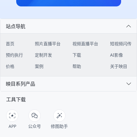
绍、组织架构、报名注册、会议日
映目为本次美巢年会提供高品质照片
都清晰、准确。 **04 如何接入？只
闭环。 ![Description]
程、嘉宾阵容、座位查询、会议直
直播服务。通过部署多机位摄影、实
需四步安装 ** ▶︎ 【前置条件】 注
(https://s.tuwenzhibo.com//gw/image/png/20260320/083528/2t
播、图片直播等核心板块，全方位赋
时传输与云端智能处理技术，确保嘉
册映目直播账号映目官网：
#### 多门店模式：总部-门店协同
能大会精彩呈现。 ![Description]
宾、媒体及线上观众能够在第一时间
https://live.inmuu.com/ 下载
作战 映目私域电商版为连锁品牌构
(https://s.tuwenzhibo.com//gw/image/png/20260709/060020/31
获取高清、精准、富有感染力现场画
WorkBuddy下载地址：
建“总部-门店”协同体系。该体系以
站点导航
**1 报名注册** 论坛专属报名通道
面，全方位展现年会的思想深度与交
https://www.codebuddy.cn/work/
私域直播为连接器，串联起总部与门
灵活搭建，支持自定义设置单位、行
流盛况，有力提升大会传播效率与品
▶︎ 【操作指南】 登录腾讯
店、线上与线下，帮助品牌总部与遍
业、从业领域、参会身份、企业资质
牌影响力。 更多知名品牌精彩年
WorkBuddy后台，在左侧【专家】-
布各地的门店，实现统一管理、高效
首页
照片直播平台
视频直播平台
短视频闪传
等多维度填报字段，精准收集医疗企
会： - 无序列表七猫&纵横 2025年
【技能】入口，搜索【映目直播
协同的数字化经营，同时支持各门店
业、医疗机构、科研人员、行业嘉宾
会 - 无序列表良性循环 全速向前
Skill】，点击【+号】，安装映目直
独立管理数据，实现个性化运营，激
预约执行
定制开发
下载
AI影像
参会信息； ![Description]
│2025年太太乐销售年会 - 无序列表
播Skill并新建会话； ![Description]
发门店自主活力，实现“线上引流、
(https://s.tuwenzhibo.com//gw/image/png/20260709/060058/3
云鲸2025年会庆典 ### PART 02
(https://s.tuwenzhibo.com//gw/image/png/20260713/020002/2
门店承接、全域转化”的闭环。 总部
价格
案例
帮助
关于映目
后台实时汇总报名及参会数据，主办
### 全国校友会篇 **▪ 南开北京校
对话框左下角点击【+号】-【技
作为顶层机构，在系统内拥有超级管
方实时审核，自动分类统计，支持数
友会成立110周年会庆** 2025年10
能】-选择【映目直播Skill】 !
理员权限，可进行搭建门店体系、设
据一键导出，方便主办方精准邀约、
月12日，以“百十京华 公能日新”为
映目系列产品
[Description]
置分佣规则、设置管理角色权限等核
定向对接。 **2 多会场日程、嘉宾
主题的南开北京校友会成立110周年
(https://s.tuwenzhibo.com//gw/image/png/20260713/020025/Ky
心操作。 门店作为运营的下级组
** 论坛定制微站内置可视化多会场
会庆于北京国贸大酒店开启，2000
开始使用前，需要联系映目客服开通
织，负责人登录后可进入专属门店管
工具下载
日程板块，分时段展示不同会场论坛
余位来自全球的南开校友代表齐聚一
账号权限，获取映目开放平台 AK和
理工作台，实现代理员管理、客户绑
注册签到、领导致辞、特邀报告、重
堂，围绕这一主题，共同回顾百年校
SK密钥； ![Description]
定等操作。 ![Description]
要仪式、专题报告、圆桌论坛日程，
友组织的发展历程，展望南开精神的
(https://s.tuwenzhibo.com//gw/image/png/20260713/020047/
(https://s.tuwenzhibo.com//gw/image/png/20260320/083609/vJ
嘉宾、对应演讲议题同步绑定展示，
传承与创新。 ![Description]
将密钥输入安装好的Skill对话页面，
#### 三级分销体系：驱动业绩增长
观众可完整掌握论坛全流程内容。 !
(https://s.tuwenzhibo.com//gw/image/png/20260210/033314/3
WorkBuddy执行任务后即可开始使
映目私域电商版构建了完整的三级代
APP
公众号
修图助手
[Description]
为确保大会高效有序推进，映目构建
用。 ![Description]
理体系，通过清晰的层级划分和自动
(https://s.tuwenzhibo.com//gw/image/png/20260709/060111/2
的全流程数字服务体系，覆盖微站、
(https://s.tuwenzhibo.com//gw/image/png/20260713/020108/3
佣金计算，助力品牌快速拓展销售渠