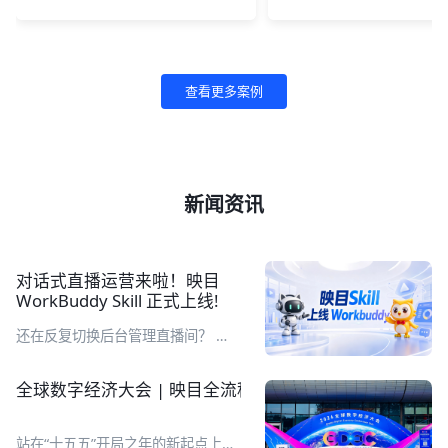
查看更多案例
新闻资讯
对话式直播运营来啦！映目
WorkBuddy Skill 正式上线!
还在反复切换后台管理直播间？ 直
播完还要耗费大量时间整理复盘报
表？ 繁琐重复工作，让你的直播运
全球数字经济大会 | 映目全流程定制化助推千人数字医
营又累又耗时！别急，映目直播Skill
来了！ 企业在 WorkBuddy 工作台
通过自然语言对话，即可完成直播间
站在“十五五”开局之年的新起点上，