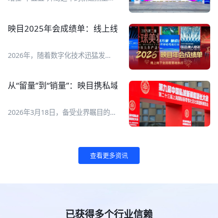
查询、创建、管理、数据复盘全流程
2026全球数字经济大会于7月2日至5
管理，AI搞定繁琐操作，让直播运营
日在国家会议中心举行，以智惠无
变得更简单、更高效！ 映目直播正
界、数联全球为主题，设置
映目2025年会成绩单：线上线下全流程执行，让年会高
式上线腾讯 WorkBuddy专属 Skill
【1+1+N】活动框架，即一场开幕
V1.0！ ![Description]
式、一场“数字友好城市建设全球对
(https://s.tuwenzhibo.com//gw/image/jpeg/20260713/015151/1
话会”主论坛、N场专题论坛和全年
2026年，随着数字化技术迅猛发
映目直播Skill可以完成哪些工作？它
度系列活动。 ![Description]
展，线上线下融合已成为各类活动举
要如何用起来？一起来看AI如何自己
(https://s.tuwenzhibo.com//gw/image/jpeg/20260709/055727/1Y
办新常态。一场成功的年会更是品牌
创建一场直播！ **01 一句话管直播
**亮点抢先看** **重磅全球化成果
价值传递、组织凝聚力展现与用户体
间** **1 如何快速搭建一场发布会
从“留量”到“销量”：映目携私域电商新解法亮相第九届团
发布** ▶ 报告一：《全球数字经济
验升级的重要舞台！如何通过科技赋
直播间？** 现在，你只需要对映目
城市发展报告》 ▶ 报告二：《全球
能，打造高效、智能、沉浸式的年会
直播Skill输入直播间创建指令，AI就
数字经济灯塔案例》 ▶ 报告三：
体验，成为众多企业与组织的核心诉
会自动在映目后台完成直播间搭建，
2026年3月18日，备受业界瞩目的第
《全球数字友好城市评价指引》 **
求。 映目以视频直播、大屏互动、
生成观看链接并同步给你。 原本需
九届中国私域新渠道团长大会暨第二
首发首秀展现数字创新力量** 大会
照片直播、线下执行、年会活动门
要一两个小时准备的工作，现在10
十三届上海国际新零售社区社群团购
设置专属新技术首发首秀平台，集中
户、多链路营销、一站报名、复杂票
分钟搞定，还能把时间省下来检查直
博览会在上海世博展览馆盛大开幕。
展示全球前沿数字科技成果： ▶ 通
务管理、现场核验签到、活动后数据
播流程和物料准备。 👉 指令 I 快速
![Description]
用世界模型、全栈自研仿真技术、人
查看更多资讯
报告等数字化线上线下解决方案，成
创建直播间 帮我创建一场明天上午
(https://s.tuwenzhibo.com//gw/image/png/20260320/083313/3
形机器人新品现场首发； !
功服务2025中国品牌人物年会、七
10点的产品发布会直播间，标题是
映目作为参展商亮相本次大会，展位
[Description]
猫&纵横 2025年会、2025 新华网思
“2026夏季新品首发”。 !
编号B008A。展会现场，映目与私域
(https://s.tuwenzhibo.com//gw/image/jpeg/20260709/055811/1Y
客年会、南开北京校友会成立110周
[Description]
电商企业用户进行深度交流，为用户
▶ 数字医疗展区集中展示 AI 多模态
年会庆、北大青鸟2025年度合作伙
(https://s.tuwenzhibo.com//gw/image/png/20260713/015308/2
提供专业私域电商直播解决方案。 !
诊疗、中医大模型、智能医疗检测设
伴年会、2025第二届GBC全球美妆
**2 直播计划有变？** 👉 指令 I 修
[Description]
备、互联网医院解决方案； !
大会暨美妆头条产业年会等几十场年
已获得多个行业信赖
改直播间 帮我把“2026夏季新品首
(https://s.tuwenzhibo.com//gw/image/png/20260320/083335/1T