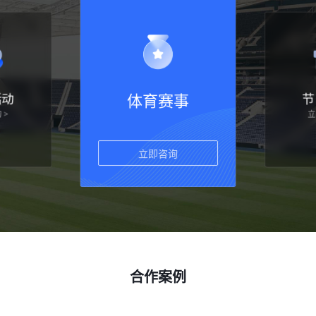
活动
体育赛事
节
立
 >
立即咨询
合作案例