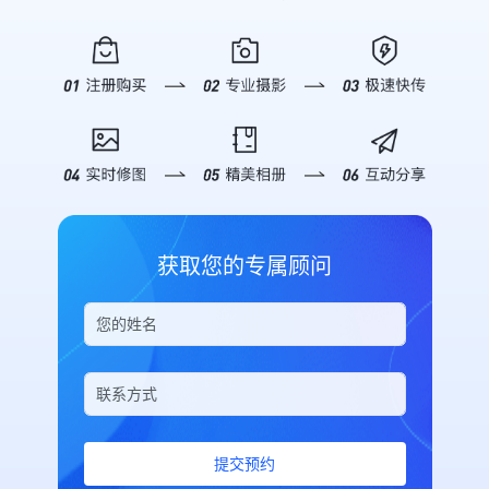
字医疗论坛（CDHC）暨第三届朝阳
值。 **▪ 2025新华网思客年会**
数据怎么样”，AI 即刻呈现开设直播
疑解惑，帮助企业了解如何通过映目
区数字医疗产业发展论坛，将于7月
2025年11月6日，由新华网、新华社
间数、总访问人数、访问次数、分享
快速搭建私域直播电商体系，实现从
5日举行。 ![Description]
山西分社主办的第12届新华网思客
次数及直播收益等关键概况，并附带
“流量”到“留量”再到“销量”的全链路
(https://s.tuwenzhibo.com//gw/image/jpeg/20260709/055946/2n
年会在山西省临汾市举办。本次年会
趋势摘要，助你快速复盘。 *深度销
增长。 ![Description]
本次论坛以策源·场景·生态为主题，
以“中国经济的下一程：底气、韧性
售分析*：针对带货场景，支持详细
(https://s.tuwenzhibo.com//gw/image/png/20260320/083423/2i
聚焦AI原生医疗、场景创新、数据转
与活力”为主题，来自政产学研用等
的销售分析。你可以查询特定时间段
### 私域直播成为企业必选项 在公
化生态构建等议题，依托朝阳区数字
领域的数百名嘉宾，聚焦“十五五”规
内的“下单订单数”、“成交金额”、“转
域流量成本日益高涨的背景下，私域
医疗概念验证中心及场景开放机制，
划建议，探讨未来发展机遇与挑战，
化率”以及“首购/复购用户数”。无论
流量的价值日益凸显。私域流量具有
加快创新成果在真实医疗体系中的验
共议经济发展新动能与地方实践新路
是评估单场直播的带货能力，还是分
更高的用户粘性和复购率，是电商企
证转化，推动形成可复制、可推广的
径。 ![Description]
析长期的用户购买行为，都能信手拈
业实现可持续增长的关键。而直播作
数字医疗发展路径。 大会将汇聚来
(https://s.tuwenzhibo.com//gw/image/jpeg/20260210/033151/1Y
来。 *精细化直播间报表*：需要对
为私域流量运营的重要载体，正在成
自全国各地的医疗机构、科研与高等
为全方位、高质量呈现大会盛况，映
比不同直播间的表现？通过指令筛选
为企业构筑用户资产的核心工具。
获取您的专属顾问
院校、医药与数字创新企业、投资机
目团队提供专业级照片直播服务及多
特定分组或创建人，AI 将列出包括
映目自主研发的私域电商直播平台致
构、政府主管部门及主流媒体等千余
机位高清摄影支持，通过实时影像记
消耗流量、UV、PV、分享次数及最
力于为私域电商用户打造一站式、便
位嘉宾，共同探讨AI医药健康前沿进
录与多角度视觉呈现，精准捕捉思想
后推流时间在内的详细列表，为优化
捷高效的私域运营空间。 !
展，推动数字医疗创新成果加快从技
交锋的精彩瞬间，助力大会传播力与
运营策略提供坚实依据。 **03 安全
[Description]
术探索走向场景应用、从单点突破走
影响力的全面提升。 **▪ 2026美巢
可控 交互体验** 映目在设计 Skill
(https://s.tuwenzhibo.com//gw/image/png/20260320/083456/PL
向协同发展。 **02** **映目定制
新春年会** 2026年1月26日晚，以
时特别加入了安全机制。 在执行关
#### 私域电商版：专为连锁品牌打
化 赋能论坛高效落地** 为确保主办
“华彩绽放 华夏之光” 为主题的2026
闭/删除直播间等高风险操作前，AI
造 映目私域电商版是面向连锁品
方、嘉宾及观众获得极致数字化参会
年美巢新春年会在热烈氛围中盛大举
会强制要求用户核对直播间标题并进
牌、多门店企业的专业解决方案，核
体验，本次数字医疗论坛由映目提供
行。 ![Description]
行二次确认，有效防止误操作带来的
心功能涵盖私域电商从人员管理与分
全流程数智化办会服务。 通过定制
(https://s.tuwenzhibo.com//gw/image/png/20260210/033119/4D
损失。同时，对于删除操作，系统会
佣、商品宣传与管控、独立商户交易
提交预约
化搭建活动微站，深度聚合会议介
为保障年会高效、有序、精彩呈现，
明确提示不可恢复，确保每一次指令
等全流程，形成完整的私域电商运营