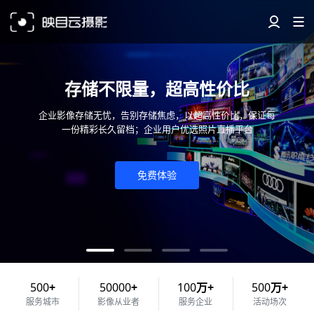
存储不限量，超高性价比
企业影像存储无忧，告别存储焦虑，以超高性价比，保证每
一份精彩长久留档；企业用户优选照片直播平台
免费体验
500
+
50000
+
100
万+
500
万+
服务城市
影像从业者
服务企业
活动场次