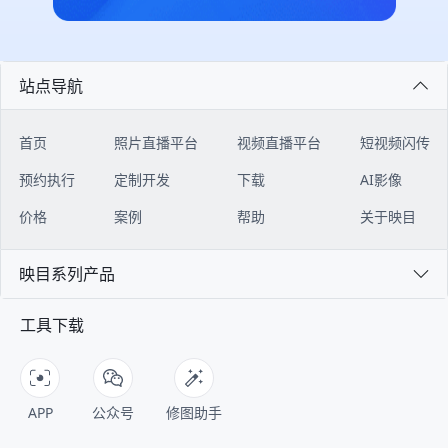
绍、组织架构、报名注册、会议日
映目为本次美巢年会提供高品质照片
都清晰、准确。 **04 如何接入？只
闭环。 ![Description]
程、嘉宾阵容、座位查询、会议直
直播服务。通过部署多机位摄影、实
需四步安装 ** ▶︎ 【前置条件】 注
(https://s.tuwenzhibo.com//gw/image/png/20260320/083528/2t
播、图片直播等核心板块，全方位赋
时传输与云端智能处理技术，确保嘉
册映目直播账号映目官网：
#### 多门店模式：总部-门店协同
能大会精彩呈现。 ![Description]
宾、媒体及线上观众能够在第一时间
https://live.inmuu.com/ 下载
作战 映目私域电商版为连锁品牌构
(https://s.tuwenzhibo.com//gw/image/png/20260709/060020/31
获取高清、精准、富有感染力现场画
WorkBuddy下载地址：
建“总部-门店”协同体系。该体系以
站点导航
**1 报名注册** 论坛专属报名通道
面，全方位展现年会的思想深度与交
https://www.codebuddy.cn/work/
私域直播为连接器，串联起总部与门
灵活搭建，支持自定义设置单位、行
流盛况，有力提升大会传播效率与品
▶︎ 【操作指南】 登录腾讯
店、线上与线下，帮助品牌总部与遍
业、从业领域、参会身份、企业资质
牌影响力。 更多知名品牌精彩年
WorkBuddy后台，在左侧【专家】-
布各地的门店，实现统一管理、高效
首页
照片直播平台
视频直播平台
短视频闪传
等多维度填报字段，精准收集医疗企
会： - 无序列表七猫&纵横 2025年
【技能】入口，搜索【映目直播
协同的数字化经营，同时支持各门店
业、医疗机构、科研人员、行业嘉宾
会 - 无序列表良性循环 全速向前
Skill】，点击【+号】，安装映目直
独立管理数据，实现个性化运营，激
预约执行
定制开发
下载
AI影像
参会信息； ![Description]
│2025年太太乐销售年会 - 无序列表
播Skill并新建会话； ![Description]
发门店自主活力，实现“线上引流、
(https://s.tuwenzhibo.com//gw/image/png/20260709/060058/3
云鲸2025年会庆典 ### PART 02
(https://s.tuwenzhibo.com//gw/image/png/20260713/020002/2
门店承接、全域转化”的闭环。 总部
价格
案例
帮助
关于映目
后台实时汇总报名及参会数据，主办
### 全国校友会篇 **▪ 南开北京校
对话框左下角点击【+号】-【技
作为顶层机构，在系统内拥有超级管
方实时审核，自动分类统计，支持数
友会成立110周年会庆** 2025年10
能】-选择【映目直播Skill】 !
理员权限，可进行搭建门店体系、设
据一键导出，方便主办方精准邀约、
月12日，以“百十京华 公能日新”为
映目系列产品
[Description]
置分佣规则、设置管理角色权限等核
定向对接。 **2 多会场日程、嘉宾
主题的南开北京校友会成立110周年
(https://s.tuwenzhibo.com//gw/image/png/20260713/020025/Ky
心操作。 门店作为运营的下级组
** 论坛定制微站内置可视化多会场
会庆于北京国贸大酒店开启，2000
开始使用前，需要联系映目客服开通
织，负责人登录后可进入专属门店管
工具下载
日程板块，分时段展示不同会场论坛
余位来自全球的南开校友代表齐聚一
账号权限，获取映目开放平台 AK和
理工作台，实现代理员管理、客户绑
注册签到、领导致辞、特邀报告、重
堂，围绕这一主题，共同回顾百年校
SK密钥； ![Description]
定等操作。 ![Description]
要仪式、专题报告、圆桌论坛日程，
友组织的发展历程，展望南开精神的
(https://s.tuwenzhibo.com//gw/image/png/20260713/020047/
(https://s.tuwenzhibo.com//gw/image/png/20260320/083609/vJ
嘉宾、对应演讲议题同步绑定展示，
传承与创新。 ![Description]
将密钥输入安装好的Skill对话页面，
#### 三级分销体系：驱动业绩增长
观众可完整掌握论坛全流程内容。 !
(https://s.tuwenzhibo.com//gw/image/png/20260210/033314/3
WorkBuddy执行任务后即可开始使
映目私域电商版构建了完整的三级代
APP
公众号
修图助手
[Description]
为确保大会高效有序推进，映目构建
用。 ![Description]
理体系，通过清晰的层级划分和自动
(https://s.tuwenzhibo.com//gw/image/png/20260709/060111/2
的全流程数字服务体系，覆盖微站、
(https://s.tuwenzhibo.com//gw/image/png/20260713/020108/3
佣金计算，助力品牌快速拓展销售渠