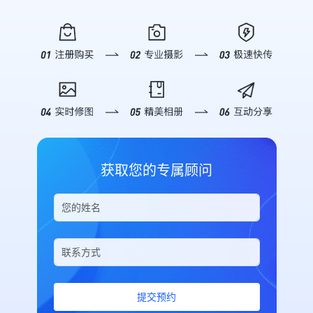
字医疗论坛（CDHC）暨第三届朝阳
值。 **▪ 2025新华网思客年会**
数据怎么样”，AI 即刻呈现开设直播
疑解惑，帮助企业了解如何通过映目
区数字医疗产业发展论坛，将于7月
2025年11月6日，由新华网、新华社
间数、总访问人数、访问次数、分享
快速搭建私域直播电商体系，实现从
5日举行。 ![Description]
山西分社主办的第12届新华网思客
次数及直播收益等关键概况，并附带
“流量”到“留量”再到“销量”的全链路
(https://s.tuwenzhibo.com//gw/image/jpeg/20260709/055946/2n
年会在山西省临汾市举办。本次年会
趋势摘要，助你快速复盘。 *深度销
增长。 ![Description]
本次论坛以策源·场景·生态为主题，
以“中国经济的下一程：底气、韧性
售分析*：针对带货场景，支持详细
(https://s.tuwenzhibo.com//gw/image/png/20260320/083423/2i
聚焦AI原生医疗、场景创新、数据转
与活力”为主题，来自政产学研用等
的销售分析。你可以查询特定时间段
### 私域直播成为企业必选项 在公
化生态构建等议题，依托朝阳区数字
领域的数百名嘉宾，聚焦“十五五”规
内的“下单订单数”、“成交金额”、“转
域流量成本日益高涨的背景下，私域
医疗概念验证中心及场景开放机制，
划建议，探讨未来发展机遇与挑战，
化率”以及“首购/复购用户数”。无论
流量的价值日益凸显。私域流量具有
加快创新成果在真实医疗体系中的验
共议经济发展新动能与地方实践新路
是评估单场直播的带货能力，还是分
更高的用户粘性和复购率，是电商企
证转化，推动形成可复制、可推广的
径。 ![Description]
析长期的用户购买行为，都能信手拈
业实现可持续增长的关键。而直播作
数字医疗发展路径。 大会将汇聚来
(https://s.tuwenzhibo.com//gw/image/jpeg/20260210/033151/1Y
来。 *精细化直播间报表*：需要对
为私域流量运营的重要载体，正在成
自全国各地的医疗机构、科研与高等
为全方位、高质量呈现大会盛况，映
比不同直播间的表现？通过指令筛选
为企业构筑用户资产的核心工具。
获取您的专属顾问
院校、医药与数字创新企业、投资机
目团队提供专业级照片直播服务及多
特定分组或创建人，AI 将列出包括
映目自主研发的私域电商直播平台致
构、政府主管部门及主流媒体等千余
机位高清摄影支持，通过实时影像记
消耗流量、UV、PV、分享次数及最
力于为私域电商用户打造一站式、便
位嘉宾，共同探讨AI医药健康前沿进
录与多角度视觉呈现，精准捕捉思想
后推流时间在内的详细列表，为优化
捷高效的私域运营空间。 !
展，推动数字医疗创新成果加快从技
交锋的精彩瞬间，助力大会传播力与
运营策略提供坚实依据。 **03 安全
[Description]
术探索走向场景应用、从单点突破走
影响力的全面提升。 **▪ 2026美巢
可控 交互体验** 映目在设计 Skill
(https://s.tuwenzhibo.com//gw/image/png/20260320/083456/PL
向协同发展。 **02** **映目定制
新春年会** 2026年1月26日晚，以
时特别加入了安全机制。 在执行关
#### 私域电商版：专为连锁品牌打
化 赋能论坛高效落地** 为确保主办
“华彩绽放 华夏之光” 为主题的2026
闭/删除直播间等高风险操作前，AI
造 映目私域电商版是面向连锁品
方、嘉宾及观众获得极致数字化参会
年美巢新春年会在热烈氛围中盛大举
会强制要求用户核对直播间标题并进
牌、多门店企业的专业解决方案，核
体验，本次数字医疗论坛由映目提供
行。 ![Description]
行二次确认，有效防止误操作带来的
心功能涵盖私域电商从人员管理与分
全流程数智化办会服务。 通过定制
(https://s.tuwenzhibo.com//gw/image/png/20260210/033119/4D
损失。同时，对于删除操作，系统会
佣、商品宣传与管控、独立商户交易
提交预约
化搭建活动微站，深度聚合会议介
为保障年会高效、有序、精彩呈现，
明确提示不可恢复，确保每一次指令
等全流程，形成完整的私域电商运营