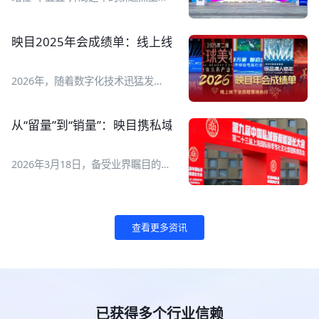
查询、创建、管理、数据复盘全流程
2026全球数字经济大会于7月2日至5
管理，AI搞定繁琐操作，让直播运营
日在国家会议中心举行，以智惠无
变得更简单、更高效！ 映目直播正
界、数联全球为主题，设置
映目2025年会成绩单：线上线下全流程执行，让年会高
式上线腾讯 WorkBuddy专属 Skill
【1+1+N】活动框架，即一场开幕
V1.0！ ![Description]
式、一场“数字友好城市建设全球对
(https://s.tuwenzhibo.com//gw/image/jpeg/20260713/015151/1
话会”主论坛、N场专题论坛和全年
2026年，随着数字化技术迅猛发
映目直播Skill可以完成哪些工作？它
度系列活动。 ![Description]
展，线上线下融合已成为各类活动举
要如何用起来？一起来看AI如何自己
(https://s.tuwenzhibo.com//gw/image/jpeg/20260709/055727/1Y
办新常态。一场成功的年会更是品牌
创建一场直播！ **01 一句话管直播
**亮点抢先看** **重磅全球化成果
价值传递、组织凝聚力展现与用户体
间** **1 如何快速搭建一场发布会
从“留量”到“销量”：映目携私域电商新解法亮相第九届团
发布** ▶ 报告一：《全球数字经济
验升级的重要舞台！如何通过科技赋
直播间？** 现在，你只需要对映目
城市发展报告》 ▶ 报告二：《全球
能，打造高效、智能、沉浸式的年会
直播Skill输入直播间创建指令，AI就
数字经济灯塔案例》 ▶ 报告三：
体验，成为众多企业与组织的核心诉
会自动在映目后台完成直播间搭建，
2026年3月18日，备受业界瞩目的第
《全球数字友好城市评价指引》 **
求。 映目以视频直播、大屏互动、
生成观看链接并同步给你。 原本需
九届中国私域新渠道团长大会暨第二
首发首秀展现数字创新力量** 大会
照片直播、线下执行、年会活动门
要一两个小时准备的工作，现在10
十三届上海国际新零售社区社群团购
设置专属新技术首发首秀平台，集中
户、多链路营销、一站报名、复杂票
分钟搞定，还能把时间省下来检查直
博览会在上海世博展览馆盛大开幕。
展示全球前沿数字科技成果： ▶ 通
务管理、现场核验签到、活动后数据
播流程和物料准备。 👉 指令 I 快速
![Description]
用世界模型、全栈自研仿真技术、人
查看更多资讯
报告等数字化线上线下解决方案，成
创建直播间 帮我创建一场明天上午
(https://s.tuwenzhibo.com//gw/image/png/20260320/083313/3
形机器人新品现场首发； !
功服务2025中国品牌人物年会、七
10点的产品发布会直播间，标题是
映目作为参展商亮相本次大会，展位
[Description]
猫&纵横 2025年会、2025 新华网思
“2026夏季新品首发”。 !
编号B008A。展会现场，映目与私域
(https://s.tuwenzhibo.com//gw/image/jpeg/20260709/055811/1Y
客年会、南开北京校友会成立110周
[Description]
电商企业用户进行深度交流，为用户
▶ 数字医疗展区集中展示 AI 多模态
年会庆、北大青鸟2025年度合作伙
(https://s.tuwenzhibo.com//gw/image/png/20260713/015308/2
提供专业私域电商直播解决方案。 !
诊疗、中医大模型、智能医疗检测设
伴年会、2025第二届GBC全球美妆
**2 直播计划有变？** 👉 指令 I 修
[Description]
备、互联网医院解决方案； !
大会暨美妆头条产业年会等几十场年
已获得多个行业信赖
改直播间 帮我把“2026夏季新品首
(https://s.tuwenzhibo.com//gw/image/png/20260320/083335/1T