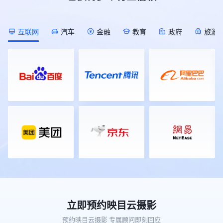
[Description]
会庆典活动，覆盖知名品牌、校友
发”直播间的开始时间推迟半小时； !
作为2026年私域电商领域的开年首
(https://s.tuwenzhibo.com//gw/image/png/20260709/055823/
会、科技、美业、家居、教育、医疗
[Description]
场行业大展，本届展会以50000平方
![Description]
等多元行业领域，足迹遍布全国各
(https://s.tuwenzhibo.com//gw/image/png/20260713/015402/1g
米的展览规模，汇聚了超1000家参
(https://s.tuwenzhibo.com//gw/image/png/20260709/055833/1
地，映目以技术驱动体验，用专业重
互联网
汽车
金融
教育
政府
旅游
对于不再需要的直播间，直接通过对
展企业，预计将迎来60000名专业观
▶ 同步举办AIGC 全球挑战赛、全球
塑年会价值，助力每一场年会盛典精
话进行安全关闭或删除，需提供直播
众到场参观对接。本届展会聚焦“人
OPC 共创节，汇聚 AI 开发者、行业
彩绽放。 ### PART 01 ### 知名品
间ID及二次确认标题以防误操作，
货场”的精准匹配，引入了覆盖私域
企业开展技术共创、路演对接。 !
牌篇 ▪ **2025（第二十届）中国品
管理更安心。 **3 想随时知道直播
直播、团购、社区社群等全领域的头
[Description]
牌人物年会** 12月28日-30日，
间数据状况？** 直播过程中，无需
部渠道资源。通过前期数据匹配，展
(https://s.tuwenzhibo.com//gw/image/png/20260709/055845/2U
2025（第二十届）中国品牌人物年
切后台即可实时掌握直播间动态。
会为供需双方安排了定向对接场次，
![Description]
会在深圳隆重举行。盛会以『谁为中
👉 指令 I 实时数据反馈 “现在直播
旨在让好产品找到好渠道，让渠道找
(https://s.tuwenzhibo.com//gw/image/png/20260709/055855/2U
国赢得尊敬』为主题，围绕长期主义
间在线多少人？”、“互动怎么样？”
到全年爆品。 ![Description]
本届大会大会由北京市人民政府、中
核心话题，汇聚政、商、产、学、媒
实时观看数据、互动峰值等关键指标
(https://s.tuwenzhibo.com//gw/image/png/20260320/083357/
国国家互联网信息办公室、中国国家
等各界精英逾两千人，通过开幕式、
立刻反馈。直播结束后，也能通过对
值得一提的是，本次大会全程使用的
数据局、新华通讯社等联合主办，迎
主论坛、荣耀盛典及闭门夜话等系列
话快速调取整场直播的详细可视化数
照片直播平台正是映目云摄影。作为
来了更高站位、更硬内核、更潮体验
活动，共同回顾中国品牌发展的光辉
据报告，无需在后台翻找。 **02 销
行业领先的影像服务平台，映目云摄
的崭新面貌，不再仅仅是一场年度会
历程，展望未来品牌建设的新趋势与
售分析 数据统计 经营动态一目了然
影凭借“快速修图、即时上传”等核心
议，而是北京向全球数字经济标杆城
新机遇。 ![Description]
** 直播效果好不好？数据反馈最真
优势，将展会现场的精彩瞬间实时同
市目标发起总攻的集结号，更是中国
(https://s.tuwenzhibo.com//gw/image/png/20260210/032949/1
实。映目直播WorkBuddy Skill
步至云端，提升了活动的传播效率与
为全球数字治理贡献智慧的新方案。
映目为本次年会配备近20人经验丰
V1.0深度集成映目直播数据分析能
参与体验。 在影像服务之外，映目
![Description]
富专业执行团队，以高度协同作业能
力，让你随时随地掌握核心指标。 !
还在现场展区展示了专为连锁品牌打
(https://s.tuwenzhibo.com//gw/image/jpeg/20260709/055920/1Y
力，为盛会提供推流分发、现场导
[Description]
造的私域电商解决方案——映目私域
**01** **数字医疗论坛 聚焦 AI 医
播、摄影摄像、照片直播等服务，全
立即预约映目云摄影
(https://s.tuwenzhibo.com//gw/image/jpeg/20260713/015750/2
电商版。作为私域电商传播的“底层
疗生态创新** 作为大会专题论坛之
方位、高标准确保盛会每一个高光时
*多维度数据查询*：想知道最近一
基石”，平台一经亮相便吸引了众多
一，2026全球数字经济大会中国数
预约映目云摄影 专属顾问即刻回应
刻立体化专业呈现，全面彰显品牌价
周的表现？问一句“过去7天我的直播
观众驻足咨询。映目工作人员现场答