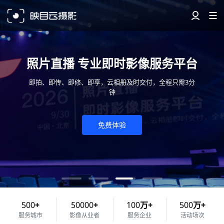
时影像服务平台
会拍 会议活动拍
及时交付，全程只需3分
提供摄影摄像、导播、剪辑修图等
直播、执行的服
点击了解
500
+
50000
+
100
万+
500
万+
服务城市
影像从业者
服务企业
活动场次