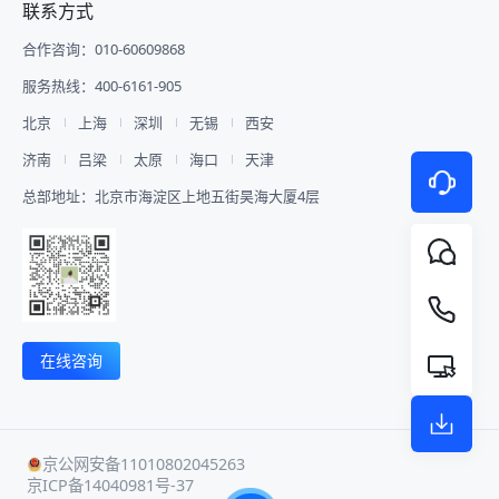
联系方式
**3 合作伙伴展示** 设置官方合作
报名系统、大屏抽奖、安检闸机、多
从直播间查询、搭建、销售分析到数
道。该分销体系的核心优势在于： -
伙伴专属展示板块，集中展示数字医
机位摄影摄像全员执行全队，不仅打
据统计，映目直播WorkBuddy Skill
业绩追踪：客户来源可追溯，归属关
合作咨询：010-60609868
疗产业链上下游企业，强化产业资源
通了参会与管理的各个环节，为参会
V1.0通过对话串联起直播运营的每
系明确，显著提升流量精准度和转化
曝光，助力企业精准获客、行业资源
嘉宾提供了个性化、智能化的优质服
一个环节。 ![Description]
率。 - 多门店协同：打通多门店私域
服务热线：400-6161-905
对接。 **4 智慧排座、查询、预览
务! ![Description]
(https://s.tuwenzhibo.com//gw/image/png/20260713/020129/3
生态，实现多门店高效管理、有序运
** 为适配千人大型会场复杂分区落
(https://s.tuwenzhibo.com//gw/image/png/20260210/033326/3
营。 ![Description]
北京
上海
深圳
无锡
西安
座场景，映目提供手动排座、系统自
**▪ 西安交通大学管理学院校友会年
(https://s.tuwenzhibo.com//gw/image/png/20260320/083647/4
动排座及观众购票选座三种灵活模
济南
吕梁
太原
海口
天津
会** 2026年1月24日，西安交通大
#### 商城商品管理：优化效率 映
式。 结合数字医疗论坛实际需求，
学管理学院2025年校友会年会暨第
目私域电商版提供商品管理功能，包
总部地址：北京市海淀区上地五街昊海大厦4层
主办方创新采用手动排座与系统自动
六届管理学院校友经济发展论坛隆重
含商品上下架、库存等一站式管理模
排座相结合模式，科学规划嘉宾及观
举行，众多校友代表齐聚一堂，与学
块，简化操作流程，优化商品运营效
众座位排布，确保核心区域与功能分
校及学院领导、各界嘉宾、师生代表
率。 - 商品上下架：由总部统一控
区井然有序。 ![Description]
共襄盛举，共忆峥嵘岁月，共谋发展
制，门店仅可操作开停售；总部下架
(https://s.tuwenzhibo.com//gw/image/png/20260709/060201/3
新篇，为迎接母校130周年华诞凝聚
商品后，门店将无法继续售卖。 - 配
嘉宾或参会人只需通过手机端输入姓
智慧与力量，也为“十五五”开局之年
送方式：支持门店自提和快递物流两
名或手机号，即可一键查询个人座位
蓄势赋能。 ![Description]
种方式，灵活适配门店需求。 !
号及会场分区。减少现场引导人力投
(https://s.tuwenzhibo.com//gw/image/jpeg/20260210/033418/42
[Description]
在线咨询
入，有效缩短嘉宾从签到到入座平均
映目为本次盛会提供全程高清视频直
(https://s.tuwenzhibo.com//gw/image/png/20260320/083723/4
时间，实现会场高效有序管理。 5
播服务，通过多机位、多场景的专业
#### 智能资金管控：安全高效透明
嘉宾专访录制 高端数字医疗论坛核
技术保障，将现场精彩内容实时传递
针对连锁品牌多门店、多代理的复杂
心价值在于行业专家、头部企业嘉宾
给未能亲临现场的全球校友与关注
业务场景，映目私域电商版提供安全
的前沿观点输出，映目提供全套嘉宾
者，直播曝光观看量高达980W+，
可靠的智能资金解决方案。 - 自动分
京公网安备11010802045263
专访标准化落地服务，配备专业摄像
拓展年会影响力与参与度，为校友工
账：支持多级代理、多门店自动分
京ICP备14040981号-37
团队，进行嘉宾专访视频录制，精准