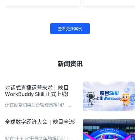
查看更多案例
新闻资讯
对话式直播运营来啦！映目
WorkBuddy Skill 正式上线!
还在反复切换后台管理直播间？ 直
播完还要耗费大量时间整理复盘报
表？ 繁琐重复工作，让你的直播运
全球数字经济大会 | 映目全流程定制化助推千人数字医
营又累又耗时！别急，映目直播Skill
来了！ 企业在 WorkBuddy 工作台
通过自然语言对话，即可完成直播间
站在“十五五”开局之年的新起点上，