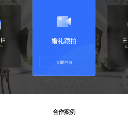
约拍
婚礼跟拍
主
立
 >
立即咨询
合作案例