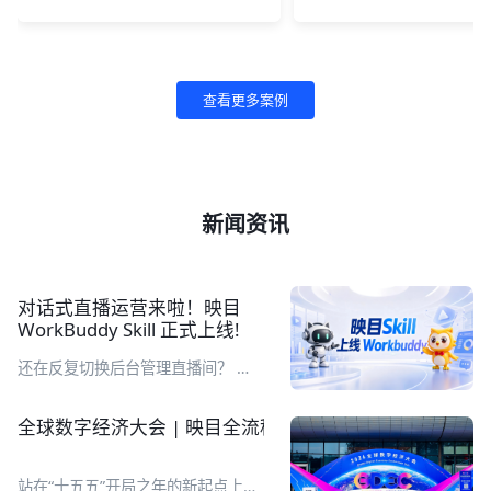
查看更多案例
新闻资讯
对话式直播运营来啦！映目
WorkBuddy Skill 正式上线!
还在反复切换后台管理直播间？ 直
播完还要耗费大量时间整理复盘报
表？ 繁琐重复工作，让你的直播运
全球数字经济大会 | 映目全流程定制化助推千人数字医
营又累又耗时！别急，映目直播Skill
来了！ 企业在 WorkBuddy 工作台
通过自然语言对话，即可完成直播间
站在“十五五”开局之年的新起点上，