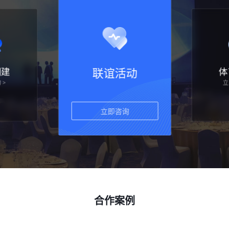
建
联谊活动
体
>
立即咨询 >
立
合作案例