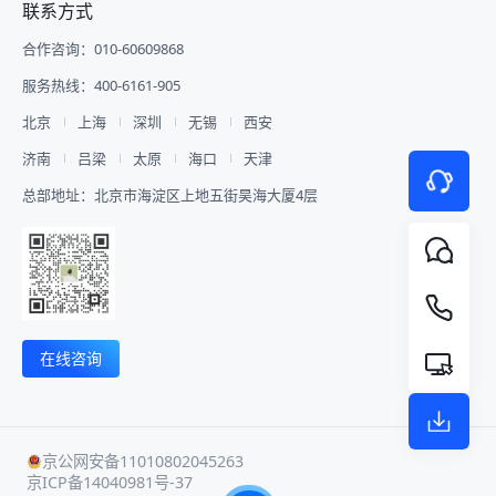
联系方式
**3 合作伙伴展示** 设置官方合作
报名系统、大屏抽奖、安检闸机、多
从直播间查询、搭建、销售分析到数
道。该分销体系的核心优势在于： -
伙伴专属展示板块，集中展示数字医
机位摄影摄像全员执行全队，不仅打
据统计，映目直播WorkBuddy Skill
业绩追踪：客户来源可追溯，归属关
合作咨询：010-60609868
疗产业链上下游企业，强化产业资源
通了参会与管理的各个环节，为参会
V1.0通过对话串联起直播运营的每
系明确，显著提升流量精准度和转化
曝光，助力企业精准获客、行业资源
嘉宾提供了个性化、智能化的优质服
一个环节。 ![Description]
率。 - 多门店协同：打通多门店私域
服务热线：400-6161-905
对接。 **4 智慧排座、查询、预览
务! ![Description]
(https://s.tuwenzhibo.com//gw/image/png/20260713/020129/3
生态，实现多门店高效管理、有序运
** 为适配千人大型会场复杂分区落
(https://s.tuwenzhibo.com//gw/image/png/20260210/033326/3
营。 ![Description]
北京
上海
深圳
无锡
西安
座场景，映目提供手动排座、系统自
**▪ 西安交通大学管理学院校友会年
(https://s.tuwenzhibo.com//gw/image/png/20260320/083647/4
动排座及观众购票选座三种灵活模
济南
吕梁
太原
海口
天津
会** 2026年1月24日，西安交通大
#### 商城商品管理：优化效率 映
式。 结合数字医疗论坛实际需求，
学管理学院2025年校友会年会暨第
目私域电商版提供商品管理功能，包
总部地址：北京市海淀区上地五街昊海大厦4层
主办方创新采用手动排座与系统自动
六届管理学院校友经济发展论坛隆重
含商品上下架、库存等一站式管理模
排座相结合模式，科学规划嘉宾及观
举行，众多校友代表齐聚一堂，与学
块，简化操作流程，优化商品运营效
众座位排布，确保核心区域与功能分
校及学院领导、各界嘉宾、师生代表
率。 - 商品上下架：由总部统一控
区井然有序。 ![Description]
共襄盛举，共忆峥嵘岁月，共谋发展
制，门店仅可操作开停售；总部下架
(https://s.tuwenzhibo.com//gw/image/png/20260709/060201/3
新篇，为迎接母校130周年华诞凝聚
商品后，门店将无法继续售卖。 - 配
嘉宾或参会人只需通过手机端输入姓
智慧与力量，也为“十五五”开局之年
送方式：支持门店自提和快递物流两
名或手机号，即可一键查询个人座位
蓄势赋能。 ![Description]
种方式，灵活适配门店需求。 !
号及会场分区。减少现场引导人力投
(https://s.tuwenzhibo.com//gw/image/jpeg/20260210/033418/42
[Description]
在线咨询
入，有效缩短嘉宾从签到到入座平均
映目为本次盛会提供全程高清视频直
(https://s.tuwenzhibo.com//gw/image/png/20260320/083723/4
时间，实现会场高效有序管理。 5
播服务，通过多机位、多场景的专业
#### 智能资金管控：安全高效透明
嘉宾专访录制 高端数字医疗论坛核
技术保障，将现场精彩内容实时传递
针对连锁品牌多门店、多代理的复杂
心价值在于行业专家、头部企业嘉宾
给未能亲临现场的全球校友与关注
业务场景，映目私域电商版提供安全
的前沿观点输出，映目提供全套嘉宾
者，直播曝光观看量高达980W+，
可靠的智能资金解决方案。 - 自动分
京公网安备11010802045263
专访标准化落地服务，配备专业摄像
拓展年会影响力与参与度，为校友工
账：支持多级代理、多门店自动分
京ICP备14040981号-37
团队，进行嘉宾专访视频录制，精准