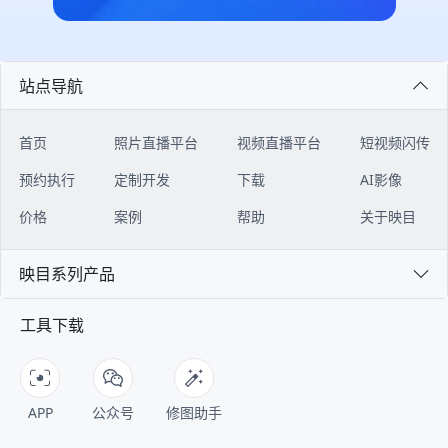
绍、组织架构、报名注册、会议日
映目为本次美巢年会提供高品质照片
都清晰、准确。 **04 如何接入？只
闭环。 ![Description]
程、嘉宾阵容、座位查询、会议直
直播服务。通过部署多机位摄影、实
需四步安装 ** ▶︎ 【前置条件】 注
(https://s.tuwenzhibo.com//gw/image/png/20260320/083528/2t
播、图片直播等核心板块，全方位赋
时传输与云端智能处理技术，确保嘉
册映目直播账号映目官网：
#### 多门店模式：总部-门店协同
能大会精彩呈现。 ![Description]
宾、媒体及线上观众能够在第一时间
https://live.inmuu.com/ 下载
作战 映目私域电商版为连锁品牌构
(https://s.tuwenzhibo.com//gw/image/png/20260709/060020/31
获取高清、精准、富有感染力现场画
WorkBuddy下载地址：
建“总部-门店”协同体系。该体系以
站点导航
**1 报名注册** 论坛专属报名通道
面，全方位展现年会的思想深度与交
https://www.codebuddy.cn/work/
私域直播为连接器，串联起总部与门
灵活搭建，支持自定义设置单位、行
流盛况，有力提升大会传播效率与品
▶︎ 【操作指南】 登录腾讯
店、线上与线下，帮助品牌总部与遍
业、从业领域、参会身份、企业资质
牌影响力。 更多知名品牌精彩年
WorkBuddy后台，在左侧【专家】-
布各地的门店，实现统一管理、高效
首页
照片直播平台
视频直播平台
短视频闪传
等多维度填报字段，精准收集医疗企
会： - 无序列表七猫&纵横 2025年
【技能】入口，搜索【映目直播
协同的数字化经营，同时支持各门店
业、医疗机构、科研人员、行业嘉宾
会 - 无序列表良性循环 全速向前
Skill】，点击【+号】，安装映目直
独立管理数据，实现个性化运营，激
预约执行
定制开发
下载
AI影像
参会信息； ![Description]
│2025年太太乐销售年会 - 无序列表
播Skill并新建会话； ![Description]
发门店自主活力，实现“线上引流、
(https://s.tuwenzhibo.com//gw/image/png/20260709/060058/3
云鲸2025年会庆典 ### PART 02
(https://s.tuwenzhibo.com//gw/image/png/20260713/020002/2
门店承接、全域转化”的闭环。 总部
价格
案例
帮助
关于映目
后台实时汇总报名及参会数据，主办
### 全国校友会篇 **▪ 南开北京校
对话框左下角点击【+号】-【技
作为顶层机构，在系统内拥有超级管
方实时审核，自动分类统计，支持数
友会成立110周年会庆** 2025年10
能】-选择【映目直播Skill】 !
理员权限，可进行搭建门店体系、设
据一键导出，方便主办方精准邀约、
月12日，以“百十京华 公能日新”为
映目系列产品
[Description]
置分佣规则、设置管理角色权限等核
定向对接。 **2 多会场日程、嘉宾
主题的南开北京校友会成立110周年
(https://s.tuwenzhibo.com//gw/image/png/20260713/020025/Ky
心操作。 门店作为运营的下级组
** 论坛定制微站内置可视化多会场
会庆于北京国贸大酒店开启，2000
开始使用前，需要联系映目客服开通
织，负责人登录后可进入专属门店管
工具下载
日程板块，分时段展示不同会场论坛
余位来自全球的南开校友代表齐聚一
账号权限，获取映目开放平台 AK和
理工作台，实现代理员管理、客户绑
注册签到、领导致辞、特邀报告、重
堂，围绕这一主题，共同回顾百年校
SK密钥； ![Description]
定等操作。 ![Description]
要仪式、专题报告、圆桌论坛日程，
友组织的发展历程，展望南开精神的
(https://s.tuwenzhibo.com//gw/image/png/20260713/020047/
(https://s.tuwenzhibo.com//gw/image/png/20260320/083609/vJ
嘉宾、对应演讲议题同步绑定展示，
传承与创新。 ![Description]
将密钥输入安装好的Skill对话页面，
#### 三级分销体系：驱动业绩增长
观众可完整掌握论坛全流程内容。 !
(https://s.tuwenzhibo.com//gw/image/png/20260210/033314/3
WorkBuddy执行任务后即可开始使
映目私域电商版构建了完整的三级代
APP
公众号
修图助手
[Description]
为确保大会高效有序推进，映目构建
用。 ![Description]
理体系，通过清晰的层级划分和自动
(https://s.tuwenzhibo.com//gw/image/png/20260709/060111/2
的全流程数字服务体系，覆盖微站、
(https://s.tuwenzhibo.com//gw/image/png/20260713/020108/3
佣金计算，助力品牌快速拓展销售渠