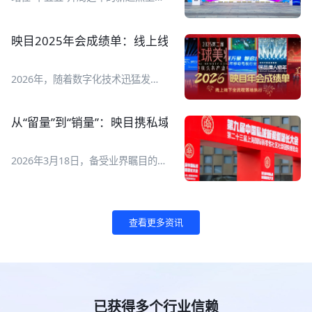
查询、创建、管理、数据复盘全流程
2026全球数字经济大会于7月2日至5
管理，AI搞定繁琐操作，让直播运营
日在国家会议中心举行，以智惠无
变得更简单、更高效！ 映目直播正
界、数联全球为主题，设置
映目2025年会成绩单：线上线下全流程执行，让年会高
式上线腾讯 WorkBuddy专属 Skill
【1+1+N】活动框架，即一场开幕
V1.0！ ![Description]
式、一场“数字友好城市建设全球对
(https://s.tuwenzhibo.com//gw/image/jpeg/20260713/015151/1
话会”主论坛、N场专题论坛和全年
2026年，随着数字化技术迅猛发
映目直播Skill可以完成哪些工作？它
度系列活动。 ![Description]
展，线上线下融合已成为各类活动举
要如何用起来？一起来看AI如何自己
(https://s.tuwenzhibo.com//gw/image/jpeg/20260709/055727/1Y
办新常态。一场成功的年会更是品牌
创建一场直播！ **01 一句话管直播
**亮点抢先看** **重磅全球化成果
价值传递、组织凝聚力展现与用户体
间** **1 如何快速搭建一场发布会
从“留量”到“销量”：映目携私域电商新解法亮相第九届团
发布** ▶ 报告一：《全球数字经济
验升级的重要舞台！如何通过科技赋
直播间？** 现在，你只需要对映目
城市发展报告》 ▶ 报告二：《全球
能，打造高效、智能、沉浸式的年会
直播Skill输入直播间创建指令，AI就
数字经济灯塔案例》 ▶ 报告三：
体验，成为众多企业与组织的核心诉
会自动在映目后台完成直播间搭建，
2026年3月18日，备受业界瞩目的第
《全球数字友好城市评价指引》 **
求。 映目以视频直播、大屏互动、
生成观看链接并同步给你。 原本需
九届中国私域新渠道团长大会暨第二
首发首秀展现数字创新力量** 大会
照片直播、线下执行、年会活动门
要一两个小时准备的工作，现在10
十三届上海国际新零售社区社群团购
设置专属新技术首发首秀平台，集中
户、多链路营销、一站报名、复杂票
分钟搞定，还能把时间省下来检查直
博览会在上海世博展览馆盛大开幕。
展示全球前沿数字科技成果： ▶ 通
务管理、现场核验签到、活动后数据
播流程和物料准备。 👉 指令 I 快速
![Description]
用世界模型、全栈自研仿真技术、人
查看更多资讯
报告等数字化线上线下解决方案，成
创建直播间 帮我创建一场明天上午
(https://s.tuwenzhibo.com//gw/image/png/20260320/083313/3
形机器人新品现场首发； !
功服务2025中国品牌人物年会、七
10点的产品发布会直播间，标题是
映目作为参展商亮相本次大会，展位
[Description]
猫&纵横 2025年会、2025 新华网思
“2026夏季新品首发”。 !
编号B008A。展会现场，映目与私域
(https://s.tuwenzhibo.com//gw/image/jpeg/20260709/055811/1Y
客年会、南开北京校友会成立110周
[Description]
电商企业用户进行深度交流，为用户
▶ 数字医疗展区集中展示 AI 多模态
年会庆、北大青鸟2025年度合作伙
(https://s.tuwenzhibo.com//gw/image/png/20260713/015308/2
提供专业私域电商直播解决方案。 !
诊疗、中医大模型、智能医疗检测设
伴年会、2025第二届GBC全球美妆
**2 直播计划有变？** 👉 指令 I 修
[Description]
备、互联网医院解决方案； !
大会暨美妆头条产业年会等几十场年
已获得多个行业信赖
改直播间 帮我把“2026夏季新品首
(https://s.tuwenzhibo.com//gw/image/png/20260320/083335/1T