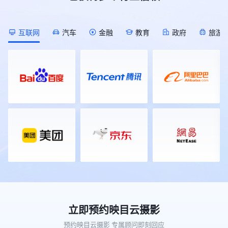
[Description]
会庆典活动，覆盖知名品牌、校友
发”直播间的开始时间推迟半小时； !
作为2026年私域电商领域的开年首
(https://s.tuwenzhibo.com//gw/image/png/20260709/055823/
会、科技、美业、家居、教育、医疗
[Description]
场行业大展，本届展会以50000平方
![Description]
等多元行业领域，足迹遍布全国各
(https://s.tuwenzhibo.com//gw/image/png/20260713/015402/1g
米的展览规模，汇聚了超1000家参
(https://s.tuwenzhibo.com//gw/image/png/20260709/055833/1
地，映目以技术驱动体验，用专业重
互联网
汽车
金融
教育
政府
旅游
对于不再需要的直播间，直接通过对
展企业，预计将迎来60000名专业观
▶ 同步举办AIGC 全球挑战赛、全球
塑年会价值，助力每一场年会盛典精
话进行安全关闭或删除，需提供直播
众到场参观对接。本届展会聚焦“人
OPC 共创节，汇聚 AI 开发者、行业
彩绽放。 ### PART 01 ### 知名品
间ID及二次确认标题以防误操作，
货场”的精准匹配，引入了覆盖私域
企业开展技术共创、路演对接。 !
牌篇 ▪ **2025（第二十届）中国品
管理更安心。 **3 想随时知道直播
直播、团购、社区社群等全领域的头
[Description]
牌人物年会** 12月28日-30日，
间数据状况？** 直播过程中，无需
部渠道资源。通过前期数据匹配，展
(https://s.tuwenzhibo.com//gw/image/png/20260709/055845/2U
2025（第二十届）中国品牌人物年
切后台即可实时掌握直播间动态。
会为供需双方安排了定向对接场次，
![Description]
会在深圳隆重举行。盛会以『谁为中
👉 指令 I 实时数据反馈 “现在直播
旨在让好产品找到好渠道，让渠道找
(https://s.tuwenzhibo.com//gw/image/png/20260709/055855/2U
国赢得尊敬』为主题，围绕长期主义
间在线多少人？”、“互动怎么样？”
到全年爆品。 ![Description]
本届大会大会由北京市人民政府、中
核心话题，汇聚政、商、产、学、媒
实时观看数据、互动峰值等关键指标
(https://s.tuwenzhibo.com//gw/image/png/20260320/083357/
国国家互联网信息办公室、中国国家
等各界精英逾两千人，通过开幕式、
立刻反馈。直播结束后，也能通过对
值得一提的是，本次大会全程使用的
数据局、新华通讯社等联合主办，迎
主论坛、荣耀盛典及闭门夜话等系列
话快速调取整场直播的详细可视化数
照片直播平台正是映目云摄影。作为
来了更高站位、更硬内核、更潮体验
活动，共同回顾中国品牌发展的光辉
据报告，无需在后台翻找。 **02 销
行业领先的影像服务平台，映目云摄
的崭新面貌，不再仅仅是一场年度会
历程，展望未来品牌建设的新趋势与
售分析 数据统计 经营动态一目了然
影凭借“快速修图、即时上传”等核心
议，而是北京向全球数字经济标杆城
新机遇。 ![Description]
** 直播效果好不好？数据反馈最真
优势，将展会现场的精彩瞬间实时同
市目标发起总攻的集结号，更是中国
(https://s.tuwenzhibo.com//gw/image/png/20260210/032949/1
实。映目直播WorkBuddy Skill
步至云端，提升了活动的传播效率与
为全球数字治理贡献智慧的新方案。
映目为本次年会配备近20人经验丰
V1.0深度集成映目直播数据分析能
参与体验。 在影像服务之外，映目
![Description]
富专业执行团队，以高度协同作业能
力，让你随时随地掌握核心指标。 !
还在现场展区展示了专为连锁品牌打
(https://s.tuwenzhibo.com//gw/image/jpeg/20260709/055920/1Y
力，为盛会提供推流分发、现场导
[Description]
造的私域电商解决方案——映目私域
**01** **数字医疗论坛 聚焦 AI 医
播、摄影摄像、照片直播等服务，全
立即预约映目云摄影
(https://s.tuwenzhibo.com//gw/image/jpeg/20260713/015750/2
电商版。作为私域电商传播的“底层
疗生态创新** 作为大会专题论坛之
方位、高标准确保盛会每一个高光时
*多维度数据查询*：想知道最近一
基石”，平台一经亮相便吸引了众多
一，2026全球数字经济大会中国数
预约映目云摄影 专属顾问即刻回应
刻立体化专业呈现，全面彰显品牌价
周的表现？问一句“过去7天我的直播
观众驻足咨询。映目工作人员现场答