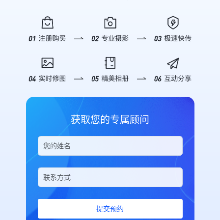
字医疗论坛（CDHC）暨第三届朝阳
值。 **▪ 2025新华网思客年会**
数据怎么样”，AI 即刻呈现开设直播
疑解惑，帮助企业了解如何通过映目
区数字医疗产业发展论坛，将于7月
2025年11月6日，由新华网、新华社
间数、总访问人数、访问次数、分享
快速搭建私域直播电商体系，实现从
5日举行。 ![Description]
山西分社主办的第12届新华网思客
次数及直播收益等关键概况，并附带
“流量”到“留量”再到“销量”的全链路
(https://s.tuwenzhibo.com//gw/image/jpeg/20260709/055946/2n
年会在山西省临汾市举办。本次年会
趋势摘要，助你快速复盘。 *深度销
增长。 ![Description]
本次论坛以策源·场景·生态为主题，
以“中国经济的下一程：底气、韧性
售分析*：针对带货场景，支持详细
(https://s.tuwenzhibo.com//gw/image/png/20260320/083423/2i
聚焦AI原生医疗、场景创新、数据转
与活力”为主题，来自政产学研用等
的销售分析。你可以查询特定时间段
### 私域直播成为企业必选项 在公
化生态构建等议题，依托朝阳区数字
领域的数百名嘉宾，聚焦“十五五”规
内的“下单订单数”、“成交金额”、“转
域流量成本日益高涨的背景下，私域
医疗概念验证中心及场景开放机制，
划建议，探讨未来发展机遇与挑战，
化率”以及“首购/复购用户数”。无论
流量的价值日益凸显。私域流量具有
加快创新成果在真实医疗体系中的验
共议经济发展新动能与地方实践新路
是评估单场直播的带货能力，还是分
更高的用户粘性和复购率，是电商企
证转化，推动形成可复制、可推广的
径。 ![Description]
析长期的用户购买行为，都能信手拈
业实现可持续增长的关键。而直播作
数字医疗发展路径。 大会将汇聚来
(https://s.tuwenzhibo.com//gw/image/jpeg/20260210/033151/1Y
来。 *精细化直播间报表*：需要对
为私域流量运营的重要载体，正在成
自全国各地的医疗机构、科研与高等
为全方位、高质量呈现大会盛况，映
比不同直播间的表现？通过指令筛选
为企业构筑用户资产的核心工具。
获取您的专属顾问
院校、医药与数字创新企业、投资机
目团队提供专业级照片直播服务及多
特定分组或创建人，AI 将列出包括
映目自主研发的私域电商直播平台致
构、政府主管部门及主流媒体等千余
机位高清摄影支持，通过实时影像记
消耗流量、UV、PV、分享次数及最
力于为私域电商用户打造一站式、便
位嘉宾，共同探讨AI医药健康前沿进
录与多角度视觉呈现，精准捕捉思想
后推流时间在内的详细列表，为优化
捷高效的私域运营空间。 !
展，推动数字医疗创新成果加快从技
交锋的精彩瞬间，助力大会传播力与
运营策略提供坚实依据。 **03 安全
[Description]
术探索走向场景应用、从单点突破走
影响力的全面提升。 **▪ 2026美巢
可控 交互体验** 映目在设计 Skill
(https://s.tuwenzhibo.com//gw/image/png/20260320/083456/PL
向协同发展。 **02** **映目定制
新春年会** 2026年1月26日晚，以
时特别加入了安全机制。 在执行关
#### 私域电商版：专为连锁品牌打
化 赋能论坛高效落地** 为确保主办
“华彩绽放 华夏之光” 为主题的2026
闭/删除直播间等高风险操作前，AI
造 映目私域电商版是面向连锁品
方、嘉宾及观众获得极致数字化参会
年美巢新春年会在热烈氛围中盛大举
会强制要求用户核对直播间标题并进
牌、多门店企业的专业解决方案，核
体验，本次数字医疗论坛由映目提供
行。 ![Description]
行二次确认，有效防止误操作带来的
心功能涵盖私域电商从人员管理与分
全流程数智化办会服务。 通过定制
(https://s.tuwenzhibo.com//gw/image/png/20260210/033119/4D
损失。同时，对于删除操作，系统会
佣、商品宣传与管控、独立商户交易
提交预约
化搭建活动微站，深度聚合会议介
为保障年会高效、有序、精彩呈现，
明确提示不可恢复，确保每一次指令
等全流程，形成完整的私域电商运营