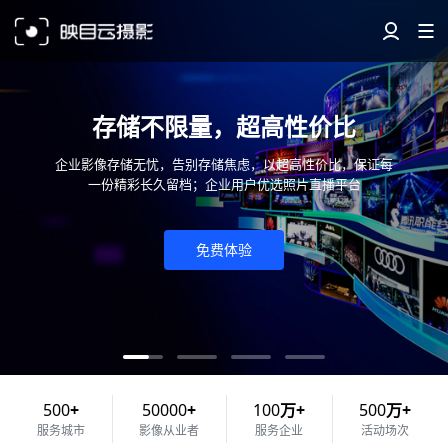
存储不限量，超高性价比
企业影像存储无忧，告别存储焦虑，以超高性价比，保证每
一份精彩长久留档；企业用户优选照片直播平台
免费体验
500
+
50000
+
100
万+
500
万+
服务城市
影像从业者
服务企业
活动场次