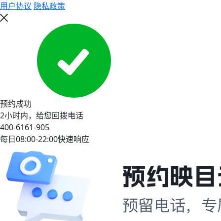
播、现场直播、虚拟直播等，并提供
用户协议
隐私政策
年会主题策划、直播平台、直播互动
玩法配置、现场落地执行等全流程服
务。 ![Description]
(https://s.tuwenzhibo.com//gw/image/png/20260210/033923/2
✅年会前：年会方案策划、活动微
站、在线报名、线上线下签到、多票
种管理、排座系统（系统排座、观众
自主选座）、邀约推广； ✅年会
中：现场核验、在线互动（红包雨、
投票评选、有奖答题）、大屏抽奖
预约成功
（在线抽奖、转盘抽奖、名单抽
奖）、趣味小游戏（拔河比赛、接金
2小时内，给您回拨电话
币、疯狂数钱、打地鼠、套圈圈
400-6161-905
等）、异地连线、虚拟舞台、数字人
每日08:00-22:00快速响应
主播、多机位视频/照片直播、AI/人
工修图、媒体分发； ✅年会后：视
频回放、AI剪辑、影像资料、数据分
析、传播报告。