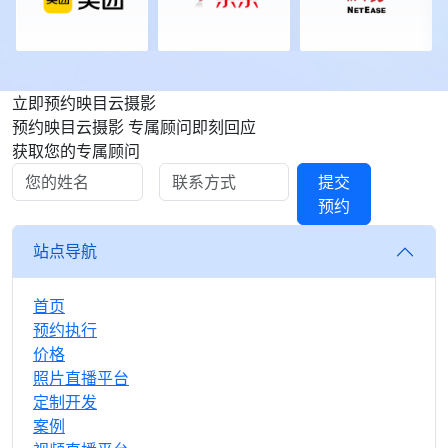
播、摄影摄像、照片直播等服务，全
(https://s.tuwenzhibo.com//gw/image/jpeg/20260713/015750/2
电商版。作为私域电商传播的“底层
疗生态创新** 作为大会专题论坛之
方位、高标准确保盛会每一个高光时
*多维度数据查询*：想知道最近一
基石”，平台一经亮相便吸引了众多
一，2026全球数字经济大会中国数
刻立体化专业呈现，全面彰显品牌价
周的表现？问一句“过去7天我的直播
观众驻足咨询。映目工作人员现场答
字医疗论坛（CDHC）暨第三届朝阳
值。 **▪ 2025新华网思客年会**
数据怎么样”，AI 即刻呈现开设直播
疑解惑，帮助企业了解如何通过映目
区数字医疗产业发展论坛，将于7月
2025年11月6日，由新华网、新华社
间数、总访问人数、访问次数、分享
快速搭建私域直播电商体系，实现从
5日举行。 ![Description]
山西分社主办的第12届新华网思客
次数及直播收益等关键概况，并附带
“流量”到“留量”再到“销量”的全链路
立即预约映目云摄影
(https://s.tuwenzhibo.com//gw/image/jpeg/20260709/055946/2n
年会在山西省临汾市举办。本次年会
趋势摘要，助你快速复盘。 *深度销
增长。 ![Description]
预约映目云摄影 专属顾问即刻回应
本次论坛以策源·场景·生态为主题，
以“中国经济的下一程：底气、韧性
售分析*：针对带货场景，支持详细
(https://s.tuwenzhibo.com//gw/image/png/20260320/083423/2i
聚焦AI原生医疗、场景创新、数据转
获取您的专属顾问
与活力”为主题，来自政产学研用等
的销售分析。你可以查询特定时间段
### 私域直播成为企业必选项 在公
化生态构建等议题，依托朝阳区数字
领域的数百名嘉宾，聚焦“十五五”规
内的“下单订单数”、“成交金额”、“转
域流量成本日益高涨的背景下，私域
提交
医疗概念验证中心及场景开放机制，
划建议，探讨未来发展机遇与挑战，
化率”以及“首购/复购用户数”。无论
流量的价值日益凸显。私域流量具有
预约
加快创新成果在真实医疗体系中的验
共议经济发展新动能与地方实践新路
是评估单场直播的带货能力，还是分
更高的用户粘性和复购率，是电商企
证转化，推动形成可复制、可推广的
径。 ![Description]
析长期的用户购买行为，都能信手拈
业实现可持续增长的关键。而直播作
数字医疗发展路径。 大会将汇聚来
(https://s.tuwenzhibo.com//gw/image/jpeg/20260210/033151/1Y
站点导航
来。 *精细化直播间报表*：需要对
为私域流量运营的重要载体，正在成
自全国各地的医疗机构、科研与高等
为全方位、高质量呈现大会盛况，映
比不同直播间的表现？通过指令筛选
为企业构筑用户资产的核心工具。
院校、医药与数字创新企业、投资机
目团队提供专业级照片直播服务及多
特定分组或创建人，AI 将列出包括
映目自主研发的私域电商直播平台致
构、政府主管部门及主流媒体等千余
机位高清摄影支持，通过实时影像记
首页
消耗流量、UV、PV、分享次数及最
力于为私域电商用户打造一站式、便
位嘉宾，共同探讨AI医药健康前沿进
录与多角度视觉呈现，精准捕捉思想
后推流时间在内的详细列表，为优化
捷高效的私域运营空间。 !
预约执行
展，推动数字医疗创新成果加快从技
交锋的精彩瞬间，助力大会传播力与
运营策略提供坚实依据。 **03 安全
[Description]
价格
术探索走向场景应用、从单点突破走
影响力的全面提升。 **▪ 2026美巢
可控 交互体验** 映目在设计 Skill
(https://s.tuwenzhibo.com//gw/image/png/20260320/083456/PL
照片直播平台
向协同发展。 **02** **映目定制
新春年会** 2026年1月26日晚，以
时特别加入了安全机制。 在执行关
#### 私域电商版：专为连锁品牌打
化 赋能论坛高效落地** 为确保主办
“华彩绽放 华夏之光” 为主题的2026
定制开发
闭/删除直播间等高风险操作前，AI
造 映目私域电商版是面向连锁品
方、嘉宾及观众获得极致数字化参会
年美巢新春年会在热烈氛围中盛大举
会强制要求用户核对直播间标题并进
牌、多门店企业的专业解决方案，核
案例
体验，本次数字医疗论坛由映目提供
行。 ![Description]
行二次确认，有效防止误操作带来的
心功能涵盖私域电商从人员管理与分