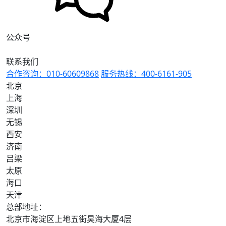
会： - 无序列表2026机器人年会暨
机器人论坛 - 无序列表2026年万国
数据华北区年会 - 无序列表Open
TenBase社区年会 - 无序列表2026
公众号
中国AIoT产业年会 - 无序列表天之
业智能2026新品发布会暨迎春年会
联系我们
照片直播 - 无序列表2025汽车行业
数智创新与发展论坛暨中央汽车企业
合作咨询：010-60609868
服务热线：400-6161-905
数字化转型协同创新平台年会 ###
北京
PART 04 ### 美妆、美业篇 **▪
上海
2025第二届GBC全球美妆大会暨美
深圳
妆头条产业年会** 12月26日，
“2025第二届GBC全球美妆大会暨美
无锡
妆头条产业年会”在广州白云国际会
西安
议中心越秀万豪酒店隆重召开。大会
济南
以“精进力，驱动未来”为主题，汇聚
吕梁
产业链上下游企业、品牌创始人、研
发专家及行业智库等近千名嘉宾，共
太原
同探讨美妆行业的现在与未来。 !
海口
[Description]
天津
(https://s.tuwenzhibo.com//gw/image/png/20260210/033655/1a
总部地址：
映目为本次美妆年会提供全方位、高
品质的影像服务，包括专业照片直
北京市海淀区上地五街昊海大厦4层
播、多机位摄影团队与资深修图师协