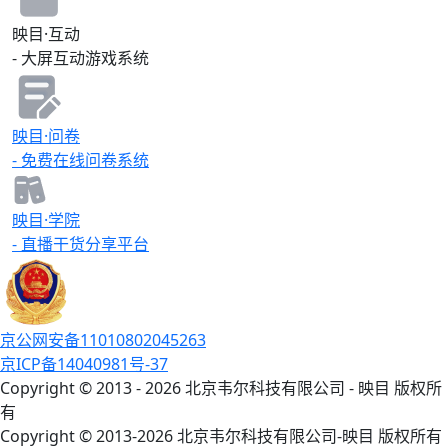
新品、尤其是重磅系列“金舵幻影”的
映目·互动
亮相，到“同心执舵·向美绽放”的品牌
主题，再到深度融合线上线下协同攻
- 大屏互动游戏系统
坚市场的策略方面，金舵正试图以一
套深度融合产品、品牌与渠道的体系
化打法，在市场竞争的后半场，开启
一场全面的“合成”革新。 !
映目·问卷
[Description]
- 免费在线问卷系统
(https://s.tuwenzhibo.com//gw/image/jpeg/20260210/033841/1Y
在“同心执舵 曜启新章”的征程起点，
映目为本次年会提供专业的影像服务
映目·学院
支持。通过实时照片直播，精准定格
- 直播干货分享平台
现场盛况与精彩瞬间，并配备专业修
图师进行人工修图处理，确保每一幅
影像都质感出众，完美契合金舵瓷砖
的品牌格调，助力大会精神与品牌风
采的高效传播。 更多家居行业年
会： - 无序列表凡墙皆是门聚势启新
京公网安备11010802045263
程——佰才邦年会暨十一周年庆典 -
京ICP备14040981号-37
无序列表第十九届中纺圆桌年会
Copyright © 2013 - 2026 北京韦尔科技有限公司 - 映目 版权所
### 我们如何提升年会体验？ 关于
有
年会直播，映目有非常成熟的落地方
案，包括异地直播、线上下年混合直
Copyright © 2013-2026 北京韦尔科技有限公司-映目 版权所有