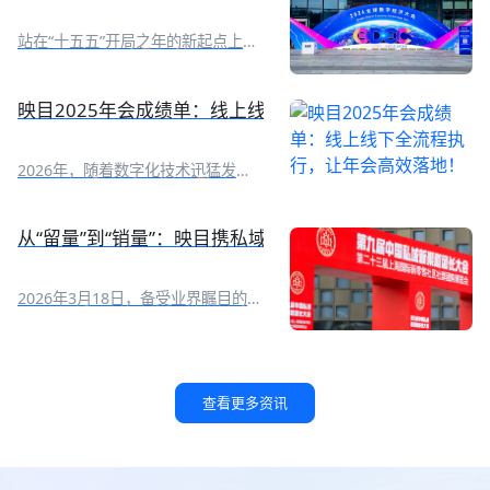
来了！ 企业在 WorkBuddy 工作台
通过自然语言对话，即可完成直播间
站在“十五五”开局之年的新起点上，
查询、创建、管理、数据复盘全流程
2026全球数字经济大会于7月2日至5
管理，AI搞定繁琐操作，让直播运营
日在国家会议中心举行，以智惠无
变得更简单、更高效！ 映目直播正
界、数联全球为主题，设置
映目2025年会成绩单：线上线下全流程执行，让年会高
式上线腾讯 WorkBuddy专属 Skill
【1+1+N】活动框架，即一场开幕
V1.0！ ![Description]
式、一场“数字友好城市建设全球对
(https://s.tuwenzhibo.com//gw/image/jpeg/20260713/015151/1
话会”主论坛、N场专题论坛和全年
2026年，随着数字化技术迅猛发
映目直播Skill可以完成哪些工作？它
度系列活动。 ![Description]
展，线上线下融合已成为各类活动举
要如何用起来？一起来看AI如何自己
(https://s.tuwenzhibo.com//gw/image/jpeg/20260709/055727/1Y
办新常态。一场成功的年会更是品牌
创建一场直播！ **01 一句话管直播
**亮点抢先看** **重磅全球化成果
价值传递、组织凝聚力展现与用户体
间** **1 如何快速搭建一场发布会
从“留量”到“销量”：映目携私域电商新解法亮相第九届团
发布** ▶ 报告一：《全球数字经济
验升级的重要舞台！如何通过科技赋
直播间？** 现在，你只需要对映目
城市发展报告》 ▶ 报告二：《全球
能，打造高效、智能、沉浸式的年会
直播Skill输入直播间创建指令，AI就
数字经济灯塔案例》 ▶ 报告三：
体验，成为众多企业与组织的核心诉
会自动在映目后台完成直播间搭建，
2026年3月18日，备受业界瞩目的第
《全球数字友好城市评价指引》 **
求。 映目以视频直播、大屏互动、
生成观看链接并同步给你。 原本需
九届中国私域新渠道团长大会暨第二
首发首秀展现数字创新力量** 大会
照片直播、线下执行、年会活动门
要一两个小时准备的工作，现在10
十三届上海国际新零售社区社群团购
设置专属新技术首发首秀平台，集中
户、多链路营销、一站报名、复杂票
分钟搞定，还能把时间省下来检查直
博览会在上海世博展览馆盛大开幕。
展示全球前沿数字科技成果： ▶ 通
务管理、现场核验签到、活动后数据
播流程和物料准备。 👉 指令 I 快速
![Description]
用世界模型、全栈自研仿真技术、人
报告等数字化线上线下解决方案，成
创建直播间 帮我创建一场明天上午
(https://s.tuwenzhibo.com//gw/image/png/20260320/083313/3
查看更多资讯
形机器人新品现场首发； !
功服务2025中国品牌人物年会、七
10点的产品发布会直播间，标题是
映目作为参展商亮相本次大会，展位
[Description]
猫&纵横 2025年会、2025 新华网思
“2026夏季新品首发”。 !
编号B008A。展会现场，映目与私域
(https://s.tuwenzhibo.com//gw/image/jpeg/20260709/055811/1Y
客年会、南开北京校友会成立110周
[Description]
电商企业用户进行深度交流，为用户
▶ 数字医疗展区集中展示 AI 多模态
年会庆、北大青鸟2025年度合作伙
(https://s.tuwenzhibo.com//gw/image/png/20260713/015308/2
提供专业私域电商直播解决方案。 !