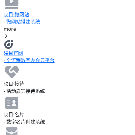
家居篇 **▪ 屏联万象智启出行—
2025年移动电视行业年会** 2025年
9月24日-26日，2025年移动电视行
映目·微网站
业年会在福建省厦门市召开，来自全
- 微网站搭建系统
国各地移动电视会员单位、联席会员
more
单位的100多位董事长、总经理、专
家、代表及媒体从业者齐聚一堂，聚
焦“屏联万象 智启出行”主题，总结过
去一年中国广电联合会移动电视宣传
映目官网
专业委员会的各项工作，共同探寻移
动电视赋能智慧交通、链接数字城市
- 全流程数字办会云平台
的无限未来。 ![Description]
(https://s.tuwenzhibo.com//gw/image/jpeg/20260210/033814/1Y
映目为“屏联万象 智启出行——2025
年移动电视行业年会”提供全方位的
映目·接待
影像服务支持，包括高清视频直播、
- 活动嘉宾接待系统
实时照片直播，以及专业摄影师驻场
拍摄与精细化人工修图服务，助力大
会精彩全程高效记录、多元呈现。
**▪ 同心执舵曜启新章金舵瓷砖
映目·名片
2026经销商年会** 1月16日，金舵
- 数字名片创建系统
召开“同心执舵·曜启新章”2026经销
商年会，在年会上正式发布了其
2026年的全新战术蓝图。从逾百款