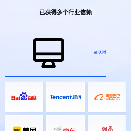
诊疗、中医大模型、智能医疗检测设
伴年会、2025第二届GBC全球美妆
**2 直播计划有变？** 👉 指令 I 修
[Description]
备、互联网医院解决方案； !
大会暨美妆头条产业年会等几十场年
改直播间 帮我把“2026夏季新品首
(https://s.tuwenzhibo.com//gw/image/png/20260320/083335/1T
已获得多个行业信赖
[Description]
会庆典活动，覆盖知名品牌、校友
发”直播间的开始时间推迟半小时； !
作为2026年私域电商领域的开年首
(https://s.tuwenzhibo.com//gw/image/png/20260709/055823/
会、科技、美业、家居、教育、医疗
[Description]
场行业大展，本届展会以50000平方
![Description]
等多元行业领域，足迹遍布全国各
(https://s.tuwenzhibo.com//gw/image/png/20260713/015402/1g
米的展览规模，汇聚了超1000家参
(https://s.tuwenzhibo.com//gw/image/png/20260709/055833/1
地，映目以技术驱动体验，用专业重
对于不再需要的直播间，直接通过对
展企业，预计将迎来60000名专业观
▶ 同步举办AIGC 全球挑战赛、全球
塑年会价值，助力每一场年会盛典精
话进行安全关闭或删除，需提供直播
众到场参观对接。本届展会聚焦“人
OPC 共创节，汇聚 AI 开发者、行业
彩绽放。 ### PART 01 ### 知名品
间ID及二次确认标题以防误操作，
货场”的精准匹配，引入了覆盖私域
企业开展技术共创、路演对接。 !
牌篇 ▪ **2025（第二十届）中国品
管理更安心。 **3 想随时知道直播
直播、团购、社区社群等全领域的头
[Description]
互联网
牌人物年会** 12月28日-30日，
间数据状况？** 直播过程中，无需
部渠道资源。通过前期数据匹配，展
(https://s.tuwenzhibo.com//gw/image/png/20260709/055845/2U
2025（第二十届）中国品牌人物年
切后台即可实时掌握直播间动态。
会为供需双方安排了定向对接场次，
![Description]
会在深圳隆重举行。盛会以『谁为中
👉 指令 I 实时数据反馈 “现在直播
旨在让好产品找到好渠道，让渠道找
(https://s.tuwenzhibo.com//gw/image/png/20260709/055855/2U
国赢得尊敬』为主题，围绕长期主义
间在线多少人？”、“互动怎么样？”
到全年爆品。 ![Description]
本届大会大会由北京市人民政府、中
核心话题，汇聚政、商、产、学、媒
实时观看数据、互动峰值等关键指标
(https://s.tuwenzhibo.com//gw/image/png/20260320/083357/
国国家互联网信息办公室、中国国家
等各界精英逾两千人，通过开幕式、
立刻反馈。直播结束后，也能通过对
值得一提的是，本次大会全程使用的
数据局、新华通讯社等联合主办，迎
主论坛、荣耀盛典及闭门夜话等系列
话快速调取整场直播的详细可视化数
照片直播平台正是映目云摄影。作为
来了更高站位、更硬内核、更潮体验
活动，共同回顾中国品牌发展的光辉
据报告，无需在后台翻找。 **02 销
行业领先的影像服务平台，映目云摄
的崭新面貌，不再仅仅是一场年度会
历程，展望未来品牌建设的新趋势与
售分析 数据统计 经营动态一目了然
影凭借“快速修图、即时上传”等核心
议，而是北京向全球数字经济标杆城
新机遇。 ![Description]
** 直播效果好不好？数据反馈最真
优势，将展会现场的精彩瞬间实时同
市目标发起总攻的集结号，更是中国
(https://s.tuwenzhibo.com//gw/image/png/20260210/032949/1
实。映目直播WorkBuddy Skill
步至云端，提升了活动的传播效率与
为全球数字治理贡献智慧的新方案。
映目为本次年会配备近20人经验丰
V1.0深度集成映目直播数据分析能
参与体验。 在影像服务之外，映目
![Description]
富专业执行团队，以高度协同作业能
力，让你随时随地掌握核心指标。 !
还在现场展区展示了专为连锁品牌打
(https://s.tuwenzhibo.com//gw/image/jpeg/20260709/055920/1Y
力，为盛会提供推流分发、现场导
[Description]
造的私域电商解决方案——映目私域
**01** **数字医疗论坛 聚焦 AI 医