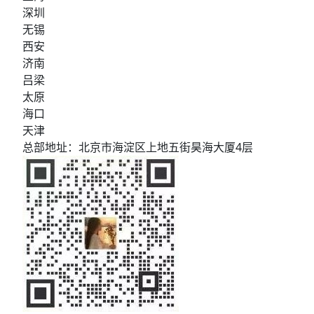
的前沿观点输出，映目提供全套嘉宾
者，直播曝光观看量高达980W+，
可靠的智能资金解决方案。 - 自动分
深圳
专访标准化落地服务，配备专业摄像
拓展年会影响力与参与度，为校友工
账：支持多级代理、多门店自动分
团队，进行嘉宾专访视频录制，精准
无锡
作数字化、智能化发展树立了新标
账，预设分佣规则，系统自动计算佣
捕捉行业大咖对AI原生医疗、数据转
杆。 更多全国校友会年会： - 无序
西安
金。 - 独立管理：各门店/代理拥有
化生态等议题深度洞察，打造专业、
列表2025年哈尔滨工业大学厦门校
独立管理后台，权限隔离，资金流向
济南
高品质访谈内容，沉淀长效传播素
友会中秋博饼年会 - 无序列表2025
可控，保障品牌方与合作伙伴权益。
吕梁
材。 作为覆盖全国、服务超4000万
年上海交通大学云南校友会年会暨建
### 欢迎前往映目展位了解详情 私
场会议活动的一站式数智化办会平
太原
校130周年庆祝大会 ### PART 03
域的本质是长期关系的经营，而映目
台，映目深耕大型国际论坛、产业峰
### 科技、人工智能篇 **▪ 北大青
私域电商版正是这场持久战中的专业
海口
会、医疗专业会议服务多年。 本次
鸟2025年度合作伙伴年会** 2026年
武器。映目以工具+策略双赋能，助
天津
携手 2026 全球数字经济大会中国数
1月26日，北大青鸟2025年度合作伙
力企业低成本、高效率地玩转私域，
总部地址：北京市海淀区上地五街昊海大厦4层
字医疗论坛，将以成熟技术与全流程
伴年会在北京圆满举行。年会以“AI
真正实现“流量-留量-销量”的闭环增
落地经验，保障论坛线上线下同步顺
时代，共生、共创、共赢”为主题，
长。 欢迎广大参展商、渠道方及专
畅运行，助力数字医疗前沿声音高效
汇聚了来自全国各地的合作伙伴，共
业观众莅临B008A展位，了解映目私
传播，全方位展现朝阳区数字医疗产
同探讨AI浪潮下的职业培训新路径、
域电商版直播平台的完整解决方案，
业创新成果，为全球数字医疗产业交
新生态与新未来。 ![Description]
留下您的展会精彩瞬间，开启私域增
流搭建数字化传播桥梁。
(https://s.tuwenzhibo.com//gw/image/jpeg/20260210/033505/1Y
长新篇章。
作为北大青鸟2025年度合作伙伴年
会官方影像服务合作伙伴，映目凭借
专业技术实力与丰富大型活动执行经
验，为本次盛会提供了全方位、高品
质的视觉支持。 服务内容涵盖实时
照片直播、多机位高清摄影以及精细
化人工修图，不仅确保活动现场精彩