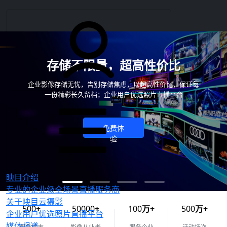
存储不限量，超高性价比
企业影像存储无忧，告别存储焦虑，以超高性价比，保证每
一份精彩长久留档；企业用户优选照片直播平台
免费体
验
映目介绍
专业的企业级全场景直播服务商
关于映目云摄影
500
+
50000
+
100
万+
500
万+
企业用户优选照片直播平台
媒体报道