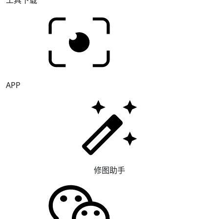
营。我们为大会提供涵盖“拍、传、
修、播、管”一体化的综合解决方
案，具体包括： 高清照片直播：部
署多机位专业摄影团队，结合高速云
端传输技术，实现活动现场精彩瞬间
的秒级上传与实时共享，让未到场的
观众也能同步感受大会氛围； 人工
修图：由资深修图团队对关键画面进
行色彩校正、构图优化与品牌元素统
APP
一处理，输出符合通信行业科技感与
专业调性的高品质视觉素材； 视频
直播推流：支持多平台（如官网、视
频号、抖音、B站等）同步高清推
流，配备专业导播、音频及网络保
障，确保直播稳定流畅、观感卓越；
游机花絮拍摄：安排游动摄像师穿梭
于会场内外，灵活捕捉嘉宾交流、幕
后筹备等鲜活场景，丰富内容生态，
增强传播温度与故事性； 活动报名
修图助手
系统：提供报名页面、数据管理后台
及电子签到支持，实现从用户注册、
信息核验到参会数据分析的全链路数
字化管理，提升组织效率与参会体
验。 更多科技、人工智能行业年