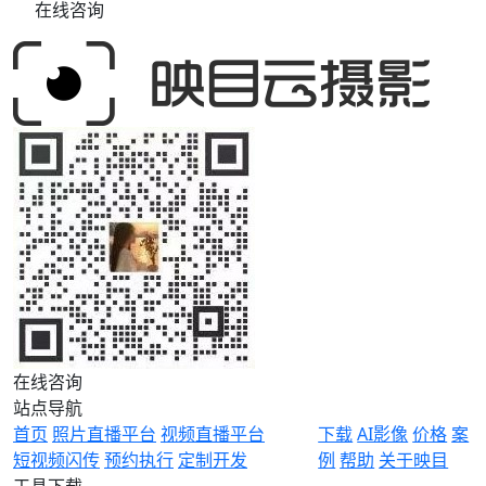
在线咨询
瞬间得以即时呈现与广泛传播，更通
过专业后期处理全面提升影像质感，
精准传递品牌调性与活动价值，助力
北大青鸟打造一场高规格、高水准、
高影响力的年度盛会。 **▪ 2025通
信产业大会暨第二十届通信技术年会
** 12月18日，2025通信产业大会暨
第二十届通信技术年会在京举行，年
会以“共赢AI：面向‘十五五’的通信业
机会与创新”为主题，吸引了来自
政、产、学、研、用的数百位行业领
袖、专家学者与企业高管齐聚一堂，
共话在AI浪潮席卷之下，通信产业面
临的崭新机遇与创新路径，在“十四
五”收官与“十五五”布局的关键节
点，探讨交流通信产业与AI融合发
展、双向赋能。 ![Description]
(https://s.tuwenzhibo.com//gw/image/jpeg/20260210/033534/1Y
在线咨询
映目作为2025通信产业大会暨第二
十届通信技术年会的官方数字影像与
站点导航
活动技术合作伙伴，以专业、高效、
首页
照片直播平台
视频直播平台
下载
AI影像
价格
案
全流程的服务体系，全面支撑这场高
短视频闪传
预约执行
定制开发
例
帮助
关于映目
规格行业盛会的视觉呈现与数字化运
工具下载