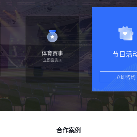
赛事
节日活动
娱
 >
立
立即咨询
合作案例