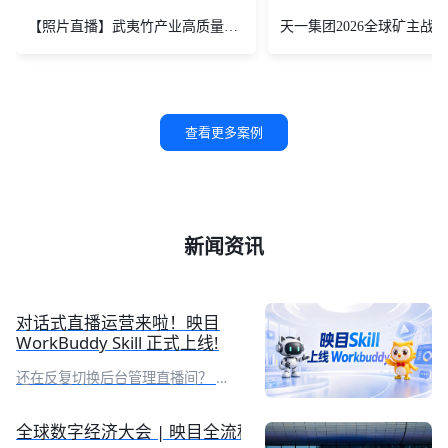
【照片直播】武夷竹产业高质量发展大会
天一集团2026全球矿主战
查看更多案例
新闻资讯
对话式直播运营来啦！映目
WorkBuddy Skill 正式上线!
还在反复切换后台管理直播间？ 直
播完还要耗费大量时间整理复盘报
表？ 繁琐重复工作，让你的直播运
全球数字经济大会 | 映目全流程定制化助推千人数字医
营又累又耗时！别急，映目直播Skill