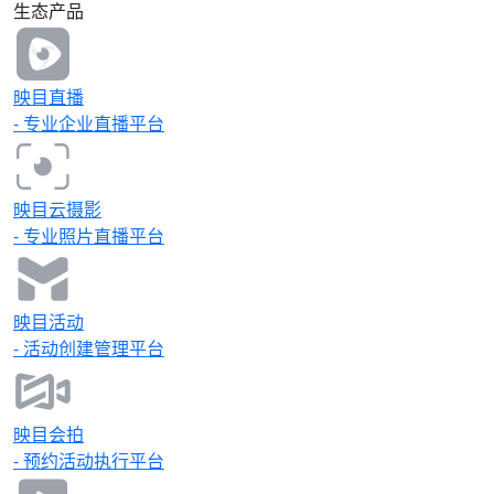
生态产品
同作业，以稳定流畅视频直播与多平
台推流服务，全面记录并实时呈现年
会的每一个精彩瞬间。 **▪ 2025华
人美学牙科学会第十一次年会** 10
映目直播
月19-21日，2025华人美学牙科学会
- 专业企业直播平台
第十一次年会在杭州盛大举行。这场
汇聚全球齿科智慧的行业盛宴圆满举
办，为口腔材料创新、医护人员能力
提升搭建了高效交流平台，续写了华
映目云摄影
人美学牙科发展的崭新篇章。 !
[Description]
- 专业照片直播平台
(https://s.tuwenzhibo.com//gw/image/jpeg/20260210/033728/1c
映目为2025年华人美学牙科学会第
十一次年会提供专业影像服务，涵盖
高清照片直播、多机位资深摄影师现
映目活动
场跟拍、精细化人工修图服务，确保
- 活动创建管理平台
大会每一个学术交流、精彩瞬间与高
光时刻均以高品质视觉形式精准呈
现，助力品牌传播与参会体验全面提
升。 更多美妆、美业行业年会： -
映目会拍
无序列表2025第三届湛江美妆产业
- 预约活动执行平台
年会 - 无序列表致诚国际 完美线条
2026年会盛典 ### PART 05 ###