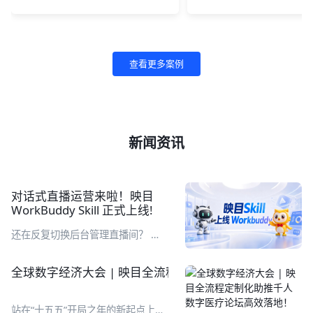
查看更多案例
新闻资讯
对话式直播运营来啦！映目
WorkBuddy Skill 正式上线!
还在反复切换后台管理直播间？ 直
播完还要耗费大量时间整理复盘报
表？ 繁琐重复工作，让你的直播运
全球数字经济大会 | 映目全流程定制化助推千人数字医
营又累又耗时！别急，映目直播Skill
来了！ 企业在 WorkBuddy 工作台
通过自然语言对话，即可完成直播间
站在“十五五”开局之年的新起点上，