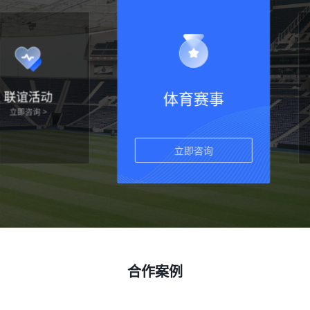
活动
体育赛事
节
立
 >
立即咨询
合作案例