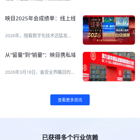
查询、创建、管理、数据复盘全流程
2026全球数字经济大会于7月2日至5
管理，AI搞定繁琐操作，让直播运营
日在国家会议中心举行，以智惠无
变得更简单、更高效！ 映目直播正
界、数联全球为主题，设置
映目2025年会成绩单：线上线下全流程执行，让年会高
式上线腾讯 WorkBuddy专属 Skill
【1+1+N】活动框架，即一场开幕
V1.0！ ![Description]
式、一场“数字友好城市建设全球对
(https://s.tuwenzhibo.com//gw/image/jpeg/20260713/015151/1
话会”主论坛、N场专题论坛和全年
2026年，随着数字化技术迅猛发
映目直播Skill可以完成哪些工作？它
度系列活动。 ![Description]
展，线上线下融合已成为各类活动举
要如何用起来？一起来看AI如何自己
(https://s.tuwenzhibo.com//gw/image/jpeg/20260709/055727/1Y
办新常态。一场成功的年会更是品牌
创建一场直播！ **01 一句话管直播
**亮点抢先看** **重磅全球化成果
价值传递、组织凝聚力展现与用户体
间** **1 如何快速搭建一场发布会
从“留量”到“销量”：映目携私域电商新解法亮相第九届团
发布** ▶ 报告一：《全球数字经济
验升级的重要舞台！如何通过科技赋
直播间？** 现在，你只需要对映目
城市发展报告》 ▶ 报告二：《全球
能，打造高效、智能、沉浸式的年会
直播Skill输入直播间创建指令，AI就
数字经济灯塔案例》 ▶ 报告三：
体验，成为众多企业与组织的核心诉
会自动在映目后台完成直播间搭建，
2026年3月18日，备受业界瞩目的第
《全球数字友好城市评价指引》 **
求。 映目以视频直播、大屏互动、
生成观看链接并同步给你。 原本需
九届中国私域新渠道团长大会暨第二
首发首秀展现数字创新力量** 大会
照片直播、线下执行、年会活动门
要一两个小时准备的工作，现在10
十三届上海国际新零售社区社群团购
设置专属新技术首发首秀平台，集中
户、多链路营销、一站报名、复杂票
分钟搞定，还能把时间省下来检查直
博览会在上海世博展览馆盛大开幕。
展示全球前沿数字科技成果： ▶ 通
务管理、现场核验签到、活动后数据
播流程和物料准备。 👉 指令 I 快速
![Description]
用世界模型、全栈自研仿真技术、人
查看更多资讯
报告等数字化线上线下解决方案，成
创建直播间 帮我创建一场明天上午
(https://s.tuwenzhibo.com//gw/image/png/20260320/083313/3
形机器人新品现场首发； !
功服务2025中国品牌人物年会、七
10点的产品发布会直播间，标题是
映目作为参展商亮相本次大会，展位
[Description]
猫&纵横 2025年会、2025 新华网思
“2026夏季新品首发”。 !
编号B008A。展会现场，映目与私域
(https://s.tuwenzhibo.com//gw/image/jpeg/20260709/055811/1Y
客年会、南开北京校友会成立110周
[Description]
电商企业用户进行深度交流，为用户
▶ 数字医疗展区集中展示 AI 多模态
年会庆、北大青鸟2025年度合作伙
(https://s.tuwenzhibo.com//gw/image/png/20260713/015308/2
提供专业私域电商直播解决方案。 !
诊疗、中医大模型、智能医疗检测设
伴年会、2025第二届GBC全球美妆
**2 直播计划有变？** 👉 指令 I 修
[Description]
备、互联网医院解决方案； !
大会暨美妆头条产业年会等几十场年
已获得多个行业信赖
改直播间 帮我把“2026夏季新品首
(https://s.tuwenzhibo.com//gw/image/png/20260320/083335/1T