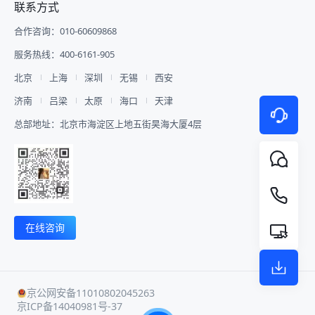
联系方式
**3 合作伙伴展示** 设置官方合作
报名系统、大屏抽奖、安检闸机、多
从直播间查询、搭建、销售分析到数
道。该分销体系的核心优势在于： -
伙伴专属展示板块，集中展示数字医
机位摄影摄像全员执行全队，不仅打
据统计，映目直播WorkBuddy Skill
业绩追踪：客户来源可追溯，归属关
合作咨询：010-60609868
疗产业链上下游企业，强化产业资源
通了参会与管理的各个环节，为参会
V1.0通过对话串联起直播运营的每
系明确，显著提升流量精准度和转化
曝光，助力企业精准获客、行业资源
嘉宾提供了个性化、智能化的优质服
一个环节。 ![Description]
率。 - 多门店协同：打通多门店私域
服务热线：400-6161-905
对接。 **4 智慧排座、查询、预览
务! ![Description]
(https://s.tuwenzhibo.com//gw/image/png/20260713/020129/3
生态，实现多门店高效管理、有序运
** 为适配千人大型会场复杂分区落
(https://s.tuwenzhibo.com//gw/image/png/20260210/033326/3
营。 ![Description]
北京
上海
深圳
无锡
西安
座场景，映目提供手动排座、系统自
**▪ 西安交通大学管理学院校友会年
(https://s.tuwenzhibo.com//gw/image/png/20260320/083647/4
动排座及观众购票选座三种灵活模
济南
吕梁
太原
海口
天津
会** 2026年1月24日，西安交通大
#### 商城商品管理：优化效率 映
式。 结合数字医疗论坛实际需求，
学管理学院2025年校友会年会暨第
目私域电商版提供商品管理功能，包
总部地址：北京市海淀区上地五街昊海大厦4层
主办方创新采用手动排座与系统自动
六届管理学院校友经济发展论坛隆重
含商品上下架、库存等一站式管理模
排座相结合模式，科学规划嘉宾及观
举行，众多校友代表齐聚一堂，与学
块，简化操作流程，优化商品运营效
众座位排布，确保核心区域与功能分
校及学院领导、各界嘉宾、师生代表
率。 - 商品上下架：由总部统一控
区井然有序。 ![Description]
共襄盛举，共忆峥嵘岁月，共谋发展
制，门店仅可操作开停售；总部下架
(https://s.tuwenzhibo.com//gw/image/png/20260709/060201/3
新篇，为迎接母校130周年华诞凝聚
商品后，门店将无法继续售卖。 - 配
嘉宾或参会人只需通过手机端输入姓
智慧与力量，也为“十五五”开局之年
送方式：支持门店自提和快递物流两
名或手机号，即可一键查询个人座位
蓄势赋能。 ![Description]
种方式，灵活适配门店需求。 !
号及会场分区。减少现场引导人力投
(https://s.tuwenzhibo.com//gw/image/jpeg/20260210/033418/42
[Description]
在线咨询
入，有效缩短嘉宾从签到到入座平均
映目为本次盛会提供全程高清视频直
(https://s.tuwenzhibo.com//gw/image/png/20260320/083723/4
时间，实现会场高效有序管理。 5
播服务，通过多机位、多场景的专业
#### 智能资金管控：安全高效透明
嘉宾专访录制 高端数字医疗论坛核
技术保障，将现场精彩内容实时传递
针对连锁品牌多门店、多代理的复杂
心价值在于行业专家、头部企业嘉宾
给未能亲临现场的全球校友与关注
业务场景，映目私域电商版提供安全
的前沿观点输出，映目提供全套嘉宾
者，直播曝光观看量高达980W+，
可靠的智能资金解决方案。 - 自动分
京公网安备11010802045263
专访标准化落地服务，配备专业摄像
拓展年会影响力与参与度，为校友工
账：支持多级代理、多门店自动分
京ICP备14040981号-37
团队，进行嘉宾专访视频录制，精准