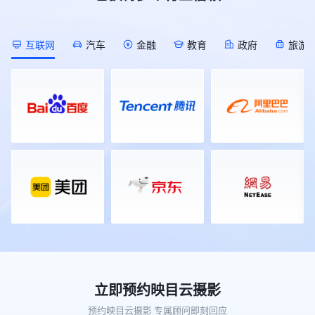
[Description]
会庆典活动，覆盖知名品牌、校友
发”直播间的开始时间推迟半小时； !
作为2026年私域电商领域的开年首
(https://s.tuwenzhibo.com//gw/image/png/20260709/055823/
会、科技、美业、家居、教育、医疗
[Description]
场行业大展，本届展会以50000平方
![Description]
等多元行业领域，足迹遍布全国各
(https://s.tuwenzhibo.com//gw/image/png/20260713/015402/1g
米的展览规模，汇聚了超1000家参
(https://s.tuwenzhibo.com//gw/image/png/20260709/055833/1
地，映目以技术驱动体验，用专业重
互联网
汽车
金融
教育
政府
旅游
对于不再需要的直播间，直接通过对
展企业，预计将迎来60000名专业观
▶ 同步举办AIGC 全球挑战赛、全球
塑年会价值，助力每一场年会盛典精
话进行安全关闭或删除，需提供直播
众到场参观对接。本届展会聚焦“人
OPC 共创节，汇聚 AI 开发者、行业
彩绽放。 ### PART 01 ### 知名品
间ID及二次确认标题以防误操作，
货场”的精准匹配，引入了覆盖私域
企业开展技术共创、路演对接。 !
牌篇 ▪ **2025（第二十届）中国品
管理更安心。 **3 想随时知道直播
直播、团购、社区社群等全领域的头
[Description]
牌人物年会** 12月28日-30日，
间数据状况？** 直播过程中，无需
部渠道资源。通过前期数据匹配，展
(https://s.tuwenzhibo.com//gw/image/png/20260709/055845/2U
2025（第二十届）中国品牌人物年
切后台即可实时掌握直播间动态。
会为供需双方安排了定向对接场次，
![Description]
会在深圳隆重举行。盛会以『谁为中
👉 指令 I 实时数据反馈 “现在直播
旨在让好产品找到好渠道，让渠道找
(https://s.tuwenzhibo.com//gw/image/png/20260709/055855/2U
国赢得尊敬』为主题，围绕长期主义
间在线多少人？”、“互动怎么样？”
到全年爆品。 ![Description]
本届大会大会由北京市人民政府、中
核心话题，汇聚政、商、产、学、媒
实时观看数据、互动峰值等关键指标
(https://s.tuwenzhibo.com//gw/image/png/20260320/083357/
国国家互联网信息办公室、中国国家
等各界精英逾两千人，通过开幕式、
立刻反馈。直播结束后，也能通过对
值得一提的是，本次大会全程使用的
数据局、新华通讯社等联合主办，迎
主论坛、荣耀盛典及闭门夜话等系列
话快速调取整场直播的详细可视化数
照片直播平台正是映目云摄影。作为
来了更高站位、更硬内核、更潮体验
活动，共同回顾中国品牌发展的光辉
据报告，无需在后台翻找。 **02 销
行业领先的影像服务平台，映目云摄
的崭新面貌，不再仅仅是一场年度会
历程，展望未来品牌建设的新趋势与
售分析 数据统计 经营动态一目了然
影凭借“快速修图、即时上传”等核心
议，而是北京向全球数字经济标杆城
新机遇。 ![Description]
** 直播效果好不好？数据反馈最真
优势，将展会现场的精彩瞬间实时同
市目标发起总攻的集结号，更是中国
(https://s.tuwenzhibo.com//gw/image/png/20260210/032949/1
实。映目直播WorkBuddy Skill
步至云端，提升了活动的传播效率与
为全球数字治理贡献智慧的新方案。
映目为本次年会配备近20人经验丰
V1.0深度集成映目直播数据分析能
参与体验。 在影像服务之外，映目
![Description]
富专业执行团队，以高度协同作业能
力，让你随时随地掌握核心指标。 !
还在现场展区展示了专为连锁品牌打
(https://s.tuwenzhibo.com//gw/image/jpeg/20260709/055920/1Y
力，为盛会提供推流分发、现场导
[Description]
造的私域电商解决方案——映目私域
**01** **数字医疗论坛 聚焦 AI 医
播、摄影摄像、照片直播等服务，全
立即预约映目云摄影
(https://s.tuwenzhibo.com//gw/image/jpeg/20260713/015750/2
电商版。作为私域电商传播的“底层
疗生态创新** 作为大会专题论坛之
方位、高标准确保盛会每一个高光时
*多维度数据查询*：想知道最近一
基石”，平台一经亮相便吸引了众多
一，2026全球数字经济大会中国数
预约映目云摄影 专属顾问即刻回应
刻立体化专业呈现，全面彰显品牌价
周的表现？问一句“过去7天我的直播
观众驻足咨询。映目工作人员现场答