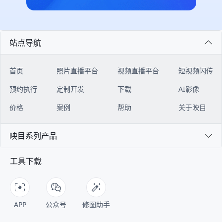
绍、组织架构、报名注册、会议日
映目为本次美巢年会提供高品质照片
都清晰、准确。 **04 如何接入？只
闭环。 ![Description]
程、嘉宾阵容、座位查询、会议直
直播服务。通过部署多机位摄影、实
需四步安装 ** ▶︎ 【前置条件】 注
(https://s.tuwenzhibo.com//gw/image/png/20260320/083528/2t
播、图片直播等核心板块，全方位赋
时传输与云端智能处理技术，确保嘉
册映目直播账号映目官网：
#### 多门店模式：总部-门店协同
能大会精彩呈现。 ![Description]
宾、媒体及线上观众能够在第一时间
https://live.inmuu.com/ 下载
作战 映目私域电商版为连锁品牌构
(https://s.tuwenzhibo.com//gw/image/png/20260709/060020/31
获取高清、精准、富有感染力现场画
WorkBuddy下载地址：
建“总部-门店”协同体系。该体系以
站点导航
**1 报名注册** 论坛专属报名通道
面，全方位展现年会的思想深度与交
https://www.codebuddy.cn/work/
私域直播为连接器，串联起总部与门
灵活搭建，支持自定义设置单位、行
流盛况，有力提升大会传播效率与品
▶︎ 【操作指南】 登录腾讯
店、线上与线下，帮助品牌总部与遍
业、从业领域、参会身份、企业资质
牌影响力。 更多知名品牌精彩年
WorkBuddy后台，在左侧【专家】-
布各地的门店，实现统一管理、高效
首页
照片直播平台
视频直播平台
短视频闪传
等多维度填报字段，精准收集医疗企
会： - 无序列表七猫&纵横 2025年
【技能】入口，搜索【映目直播
协同的数字化经营，同时支持各门店
业、医疗机构、科研人员、行业嘉宾
会 - 无序列表良性循环 全速向前
Skill】，点击【+号】，安装映目直
独立管理数据，实现个性化运营，激
预约执行
定制开发
下载
AI影像
参会信息； ![Description]
│2025年太太乐销售年会 - 无序列表
播Skill并新建会话； ![Description]
发门店自主活力，实现“线上引流、
(https://s.tuwenzhibo.com//gw/image/png/20260709/060058/3
云鲸2025年会庆典 ### PART 02
(https://s.tuwenzhibo.com//gw/image/png/20260713/020002/2
门店承接、全域转化”的闭环。 总部
价格
案例
帮助
关于映目
后台实时汇总报名及参会数据，主办
### 全国校友会篇 **▪ 南开北京校
对话框左下角点击【+号】-【技
作为顶层机构，在系统内拥有超级管
方实时审核，自动分类统计，支持数
友会成立110周年会庆** 2025年10
能】-选择【映目直播Skill】 !
理员权限，可进行搭建门店体系、设
据一键导出，方便主办方精准邀约、
月12日，以“百十京华 公能日新”为
映目系列产品
[Description]
置分佣规则、设置管理角色权限等核
定向对接。 **2 多会场日程、嘉宾
主题的南开北京校友会成立110周年
(https://s.tuwenzhibo.com//gw/image/png/20260713/020025/Ky
心操作。 门店作为运营的下级组
** 论坛定制微站内置可视化多会场
会庆于北京国贸大酒店开启，2000
开始使用前，需要联系映目客服开通
织，负责人登录后可进入专属门店管
工具下载
日程板块，分时段展示不同会场论坛
余位来自全球的南开校友代表齐聚一
账号权限，获取映目开放平台 AK和
理工作台，实现代理员管理、客户绑
注册签到、领导致辞、特邀报告、重
堂，围绕这一主题，共同回顾百年校
SK密钥； ![Description]
定等操作。 ![Description]
要仪式、专题报告、圆桌论坛日程，
友组织的发展历程，展望南开精神的
(https://s.tuwenzhibo.com//gw/image/png/20260713/020047/
(https://s.tuwenzhibo.com//gw/image/png/20260320/083609/vJ
嘉宾、对应演讲议题同步绑定展示，
传承与创新。 ![Description]
将密钥输入安装好的Skill对话页面，
#### 三级分销体系：驱动业绩增长
观众可完整掌握论坛全流程内容。 !
(https://s.tuwenzhibo.com//gw/image/png/20260210/033314/3
WorkBuddy执行任务后即可开始使
映目私域电商版构建了完整的三级代
APP
公众号
修图助手
[Description]
为确保大会高效有序推进，映目构建
用。 ![Description]
理体系，通过清晰的层级划分和自动
(https://s.tuwenzhibo.com//gw/image/png/20260709/060111/2
的全流程数字服务体系，覆盖微站、
(https://s.tuwenzhibo.com//gw/image/png/20260713/020108/3
佣金计算，助力品牌快速拓展销售渠