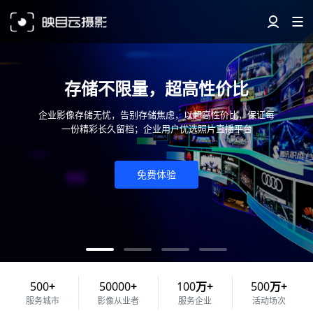
存储不限量，超高性价比
企业影像存储无忧，告别存储焦虑，以超高性价比，保证每
一份精彩长久留档；企业用户优选照片直播平台
免费体验
500
+
50000
+
100
万+
500
万+
服务城市
影像从业者
服务企业
活动场次