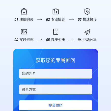
字医疗论坛（CDHC）暨第三届朝阳
值。 **▪ 2025新华网思客年会**
数据怎么样”，AI 即刻呈现开设直播
疑解惑，帮助企业了解如何通过映目
区数字医疗产业发展论坛，将于7月
2025年11月6日，由新华网、新华社
间数、总访问人数、访问次数、分享
快速搭建私域直播电商体系，实现从
5日举行。 ![Description]
山西分社主办的第12届新华网思客
次数及直播收益等关键概况，并附带
“流量”到“留量”再到“销量”的全链路
(https://s.tuwenzhibo.com//gw/image/jpeg/20260709/055946/2n
年会在山西省临汾市举办。本次年会
趋势摘要，助你快速复盘。 *深度销
增长。 ![Description]
本次论坛以策源·场景·生态为主题，
以“中国经济的下一程：底气、韧性
售分析*：针对带货场景，支持详细
(https://s.tuwenzhibo.com//gw/image/png/20260320/083423/2i
聚焦AI原生医疗、场景创新、数据转
与活力”为主题，来自政产学研用等
的销售分析。你可以查询特定时间段
### 私域直播成为企业必选项 在公
化生态构建等议题，依托朝阳区数字
领域的数百名嘉宾，聚焦“十五五”规
内的“下单订单数”、“成交金额”、“转
域流量成本日益高涨的背景下，私域
医疗概念验证中心及场景开放机制，
划建议，探讨未来发展机遇与挑战，
化率”以及“首购/复购用户数”。无论
流量的价值日益凸显。私域流量具有
加快创新成果在真实医疗体系中的验
共议经济发展新动能与地方实践新路
是评估单场直播的带货能力，还是分
更高的用户粘性和复购率，是电商企
证转化，推动形成可复制、可推广的
径。 ![Description]
析长期的用户购买行为，都能信手拈
业实现可持续增长的关键。而直播作
数字医疗发展路径。 大会将汇聚来
(https://s.tuwenzhibo.com//gw/image/jpeg/20260210/033151/1Y
来。 *精细化直播间报表*：需要对
为私域流量运营的重要载体，正在成
自全国各地的医疗机构、科研与高等
为全方位、高质量呈现大会盛况，映
比不同直播间的表现？通过指令筛选
为企业构筑用户资产的核心工具。
获取您的专属顾问
院校、医药与数字创新企业、投资机
目团队提供专业级照片直播服务及多
特定分组或创建人，AI 将列出包括
映目自主研发的私域电商直播平台致
构、政府主管部门及主流媒体等千余
机位高清摄影支持，通过实时影像记
消耗流量、UV、PV、分享次数及最
力于为私域电商用户打造一站式、便
位嘉宾，共同探讨AI医药健康前沿进
录与多角度视觉呈现，精准捕捉思想
后推流时间在内的详细列表，为优化
捷高效的私域运营空间。 !
展，推动数字医疗创新成果加快从技
交锋的精彩瞬间，助力大会传播力与
运营策略提供坚实依据。 **03 安全
[Description]
术探索走向场景应用、从单点突破走
影响力的全面提升。 **▪ 2026美巢
可控 交互体验** 映目在设计 Skill
(https://s.tuwenzhibo.com//gw/image/png/20260320/083456/PL
向协同发展。 **02** **映目定制
新春年会** 2026年1月26日晚，以
时特别加入了安全机制。 在执行关
#### 私域电商版：专为连锁品牌打
化 赋能论坛高效落地** 为确保主办
“华彩绽放 华夏之光” 为主题的2026
闭/删除直播间等高风险操作前，AI
造 映目私域电商版是面向连锁品
方、嘉宾及观众获得极致数字化参会
年美巢新春年会在热烈氛围中盛大举
会强制要求用户核对直播间标题并进
牌、多门店企业的专业解决方案，核
体验，本次数字医疗论坛由映目提供
行。 ![Description]
行二次确认，有效防止误操作带来的
心功能涵盖私域电商从人员管理与分
全流程数智化办会服务。 通过定制
(https://s.tuwenzhibo.com//gw/image/png/20260210/033119/4D
损失。同时，对于删除操作，系统会
佣、商品宣传与管控、独立商户交易
提交预约
化搭建活动微站，深度聚合会议介
为保障年会高效、有序、精彩呈现，
明确提示不可恢复，确保每一次指令
等全流程，形成完整的私域电商运营