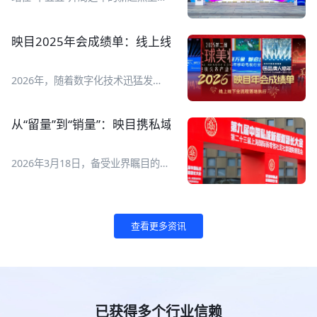
查询、创建、管理、数据复盘全流程
2026全球数字经济大会于7月2日至5
管理，AI搞定繁琐操作，让直播运营
日在国家会议中心举行，以智惠无
变得更简单、更高效！ 映目直播正
界、数联全球为主题，设置
映目2025年会成绩单：线上线下全流程执行，让年会高
式上线腾讯 WorkBuddy专属 Skill
【1+1+N】活动框架，即一场开幕
V1.0！ ![Description]
式、一场“数字友好城市建设全球对
(https://s.tuwenzhibo.com//gw/image/jpeg/20260713/015151/1
话会”主论坛、N场专题论坛和全年
2026年，随着数字化技术迅猛发
映目直播Skill可以完成哪些工作？它
度系列活动。 ![Description]
展，线上线下融合已成为各类活动举
要如何用起来？一起来看AI如何自己
(https://s.tuwenzhibo.com//gw/image/jpeg/20260709/055727/1Y
办新常态。一场成功的年会更是品牌
创建一场直播！ **01 一句话管直播
**亮点抢先看** **重磅全球化成果
价值传递、组织凝聚力展现与用户体
间** **1 如何快速搭建一场发布会
从“留量”到“销量”：映目携私域电商新解法亮相第九届团
发布** ▶ 报告一：《全球数字经济
验升级的重要舞台！如何通过科技赋
直播间？** 现在，你只需要对映目
城市发展报告》 ▶ 报告二：《全球
能，打造高效、智能、沉浸式的年会
直播Skill输入直播间创建指令，AI就
数字经济灯塔案例》 ▶ 报告三：
体验，成为众多企业与组织的核心诉
会自动在映目后台完成直播间搭建，
2026年3月18日，备受业界瞩目的第
《全球数字友好城市评价指引》 **
求。 映目以视频直播、大屏互动、
生成观看链接并同步给你。 原本需
九届中国私域新渠道团长大会暨第二
首发首秀展现数字创新力量** 大会
照片直播、线下执行、年会活动门
要一两个小时准备的工作，现在10
十三届上海国际新零售社区社群团购
设置专属新技术首发首秀平台，集中
户、多链路营销、一站报名、复杂票
分钟搞定，还能把时间省下来检查直
博览会在上海世博展览馆盛大开幕。
展示全球前沿数字科技成果： ▶ 通
务管理、现场核验签到、活动后数据
播流程和物料准备。 👉 指令 I 快速
![Description]
用世界模型、全栈自研仿真技术、人
查看更多资讯
报告等数字化线上线下解决方案，成
创建直播间 帮我创建一场明天上午
(https://s.tuwenzhibo.com//gw/image/png/20260320/083313/3
形机器人新品现场首发； !
功服务2025中国品牌人物年会、七
10点的产品发布会直播间，标题是
映目作为参展商亮相本次大会，展位
[Description]
猫&纵横 2025年会、2025 新华网思
“2026夏季新品首发”。 !
编号B008A。展会现场，映目与私域
(https://s.tuwenzhibo.com//gw/image/jpeg/20260709/055811/1Y
客年会、南开北京校友会成立110周
[Description]
电商企业用户进行深度交流，为用户
▶ 数字医疗展区集中展示 AI 多模态
年会庆、北大青鸟2025年度合作伙
(https://s.tuwenzhibo.com//gw/image/png/20260713/015308/2
提供专业私域电商直播解决方案。 !
诊疗、中医大模型、智能医疗检测设
伴年会、2025第二届GBC全球美妆
**2 直播计划有变？** 👉 指令 I 修
[Description]
备、互联网医院解决方案； !
大会暨美妆头条产业年会等几十场年
已获得多个行业信赖
改直播间 帮我把“2026夏季新品首
(https://s.tuwenzhibo.com//gw/image/png/20260320/083335/1T