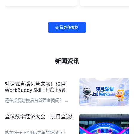
查看更多案例
新闻资讯
对话式直播运营来啦！映目
WorkBuddy Skill 正式上线!
还在反复切换后台管理直播间？ 直
播完还要耗费大量时间整理复盘报
表？ 繁琐重复工作，让你的直播运
全球数字经济大会 | 映目全流程定制化助推千人数字医
营又累又耗时！别急，映目直播Skill
来了！ 企业在 WorkBuddy 工作台
通过自然语言对话，即可完成直播间
站在“十五五”开局之年的新起点上，