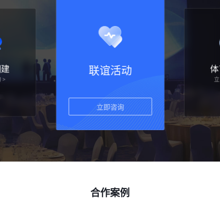
团建
联谊活动
体
 >
立
立即咨询
合作案例