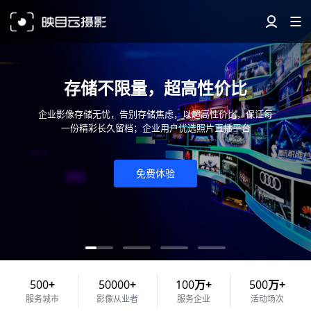
存储不限量，超高性价比
企业影像存储无忧，告别存储焦虑，以超高性价比，保证每
一份精彩长久留档；企业用户优选照片直播平台
免费体验
500
+
50000
+
100
万+
500
万+
服务城市
影像从业者
服务企业
活动场次