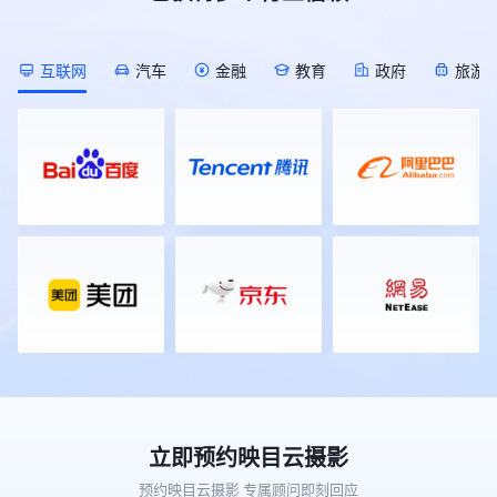
[Description]
会庆典活动，覆盖知名品牌、校友
发”直播间的开始时间推迟半小时； !
作为2026年私域电商领域的开年首
(https://s.tuwenzhibo.com//gw/image/png/20260709/055823/
会、科技、美业、家居、教育、医疗
[Description]
场行业大展，本届展会以50000平方
![Description]
等多元行业领域，足迹遍布全国各
(https://s.tuwenzhibo.com//gw/image/png/20260713/015402/1g
米的展览规模，汇聚了超1000家参
(https://s.tuwenzhibo.com//gw/image/png/20260709/055833/1
地，映目以技术驱动体验，用专业重
互联网
汽车
金融
教育
政府
旅游
对于不再需要的直播间，直接通过对
展企业，预计将迎来60000名专业观
▶ 同步举办AIGC 全球挑战赛、全球
塑年会价值，助力每一场年会盛典精
话进行安全关闭或删除，需提供直播
众到场参观对接。本届展会聚焦“人
OPC 共创节，汇聚 AI 开发者、行业
彩绽放。 ### PART 01 ### 知名品
间ID及二次确认标题以防误操作，
货场”的精准匹配，引入了覆盖私域
企业开展技术共创、路演对接。 !
牌篇 ▪ **2025（第二十届）中国品
管理更安心。 **3 想随时知道直播
直播、团购、社区社群等全领域的头
[Description]
牌人物年会** 12月28日-30日，
间数据状况？** 直播过程中，无需
部渠道资源。通过前期数据匹配，展
(https://s.tuwenzhibo.com//gw/image/png/20260709/055845/2U
2025（第二十届）中国品牌人物年
切后台即可实时掌握直播间动态。
会为供需双方安排了定向对接场次，
![Description]
会在深圳隆重举行。盛会以『谁为中
👉 指令 I 实时数据反馈 “现在直播
旨在让好产品找到好渠道，让渠道找
(https://s.tuwenzhibo.com//gw/image/png/20260709/055855/2U
国赢得尊敬』为主题，围绕长期主义
间在线多少人？”、“互动怎么样？”
到全年爆品。 ![Description]
本届大会大会由北京市人民政府、中
核心话题，汇聚政、商、产、学、媒
实时观看数据、互动峰值等关键指标
(https://s.tuwenzhibo.com//gw/image/png/20260320/083357/
国国家互联网信息办公室、中国国家
等各界精英逾两千人，通过开幕式、
立刻反馈。直播结束后，也能通过对
值得一提的是，本次大会全程使用的
数据局、新华通讯社等联合主办，迎
主论坛、荣耀盛典及闭门夜话等系列
话快速调取整场直播的详细可视化数
照片直播平台正是映目云摄影。作为
来了更高站位、更硬内核、更潮体验
活动，共同回顾中国品牌发展的光辉
据报告，无需在后台翻找。 **02 销
行业领先的影像服务平台，映目云摄
的崭新面貌，不再仅仅是一场年度会
历程，展望未来品牌建设的新趋势与
售分析 数据统计 经营动态一目了然
影凭借“快速修图、即时上传”等核心
议，而是北京向全球数字经济标杆城
新机遇。 ![Description]
** 直播效果好不好？数据反馈最真
优势，将展会现场的精彩瞬间实时同
市目标发起总攻的集结号，更是中国
(https://s.tuwenzhibo.com//gw/image/png/20260210/032949/1
实。映目直播WorkBuddy Skill
步至云端，提升了活动的传播效率与
为全球数字治理贡献智慧的新方案。
映目为本次年会配备近20人经验丰
V1.0深度集成映目直播数据分析能
参与体验。 在影像服务之外，映目
![Description]
富专业执行团队，以高度协同作业能
力，让你随时随地掌握核心指标。 !
还在现场展区展示了专为连锁品牌打
(https://s.tuwenzhibo.com//gw/image/jpeg/20260709/055920/1Y
力，为盛会提供推流分发、现场导
[Description]
造的私域电商解决方案——映目私域
**01** **数字医疗论坛 聚焦 AI 医
播、摄影摄像、照片直播等服务，全
立即预约映目云摄影
(https://s.tuwenzhibo.com//gw/image/jpeg/20260713/015750/2
电商版。作为私域电商传播的“底层
疗生态创新** 作为大会专题论坛之
方位、高标准确保盛会每一个高光时
*多维度数据查询*：想知道最近一
基石”，平台一经亮相便吸引了众多
一，2026全球数字经济大会中国数
预约映目云摄影 专属顾问即刻回应
刻立体化专业呈现，全面彰显品牌价
周的表现？问一句“过去7天我的直播
观众驻足咨询。映目工作人员现场答