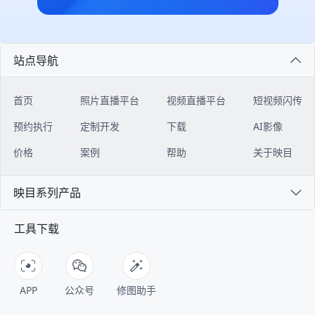
绍、组织架构、报名注册、会议日
映目为本次美巢年会提供高品质照片
都清晰、准确。 **04 如何接入？只
闭环。 ![Description]
程、嘉宾阵容、座位查询、会议直
直播服务。通过部署多机位摄影、实
需四步安装 ** ▶︎ 【前置条件】 注
(https://s.tuwenzhibo.com//gw/image/png/20260320/083528/2t
播、图片直播等核心板块，全方位赋
时传输与云端智能处理技术，确保嘉
册映目直播账号映目官网：
#### 多门店模式：总部-门店协同
能大会精彩呈现。 ![Description]
宾、媒体及线上观众能够在第一时间
https://live.inmuu.com/ 下载
作战 映目私域电商版为连锁品牌构
(https://s.tuwenzhibo.com//gw/image/png/20260709/060020/31
获取高清、精准、富有感染力现场画
WorkBuddy下载地址：
建“总部-门店”协同体系。该体系以
站点导航
**1 报名注册** 论坛专属报名通道
面，全方位展现年会的思想深度与交
https://www.codebuddy.cn/work/
私域直播为连接器，串联起总部与门
灵活搭建，支持自定义设置单位、行
流盛况，有力提升大会传播效率与品
▶︎ 【操作指南】 登录腾讯
店、线上与线下，帮助品牌总部与遍
业、从业领域、参会身份、企业资质
牌影响力。 更多知名品牌精彩年
WorkBuddy后台，在左侧【专家】-
布各地的门店，实现统一管理、高效
首页
照片直播平台
视频直播平台
短视频闪传
等多维度填报字段，精准收集医疗企
会： - 无序列表七猫&纵横 2025年
【技能】入口，搜索【映目直播
协同的数字化经营，同时支持各门店
业、医疗机构、科研人员、行业嘉宾
会 - 无序列表良性循环 全速向前
Skill】，点击【+号】，安装映目直
独立管理数据，实现个性化运营，激
预约执行
定制开发
下载
AI影像
参会信息； ![Description]
│2025年太太乐销售年会 - 无序列表
播Skill并新建会话； ![Description]
发门店自主活力，实现“线上引流、
(https://s.tuwenzhibo.com//gw/image/png/20260709/060058/3
云鲸2025年会庆典 ### PART 02
(https://s.tuwenzhibo.com//gw/image/png/20260713/020002/2
门店承接、全域转化”的闭环。 总部
价格
案例
帮助
关于映目
后台实时汇总报名及参会数据，主办
### 全国校友会篇 **▪ 南开北京校
对话框左下角点击【+号】-【技
作为顶层机构，在系统内拥有超级管
方实时审核，自动分类统计，支持数
友会成立110周年会庆** 2025年10
能】-选择【映目直播Skill】 !
理员权限，可进行搭建门店体系、设
据一键导出，方便主办方精准邀约、
月12日，以“百十京华 公能日新”为
映目系列产品
[Description]
置分佣规则、设置管理角色权限等核
定向对接。 **2 多会场日程、嘉宾
主题的南开北京校友会成立110周年
(https://s.tuwenzhibo.com//gw/image/png/20260713/020025/Ky
心操作。 门店作为运营的下级组
** 论坛定制微站内置可视化多会场
会庆于北京国贸大酒店开启，2000
开始使用前，需要联系映目客服开通
织，负责人登录后可进入专属门店管
工具下载
日程板块，分时段展示不同会场论坛
余位来自全球的南开校友代表齐聚一
账号权限，获取映目开放平台 AK和
理工作台，实现代理员管理、客户绑
注册签到、领导致辞、特邀报告、重
堂，围绕这一主题，共同回顾百年校
SK密钥； ![Description]
定等操作。 ![Description]
要仪式、专题报告、圆桌论坛日程，
友组织的发展历程，展望南开精神的
(https://s.tuwenzhibo.com//gw/image/png/20260713/020047/
(https://s.tuwenzhibo.com//gw/image/png/20260320/083609/vJ
嘉宾、对应演讲议题同步绑定展示，
传承与创新。 ![Description]
将密钥输入安装好的Skill对话页面，
#### 三级分销体系：驱动业绩增长
观众可完整掌握论坛全流程内容。 !
(https://s.tuwenzhibo.com//gw/image/png/20260210/033314/3
WorkBuddy执行任务后即可开始使
映目私域电商版构建了完整的三级代
APP
公众号
修图助手
[Description]
为确保大会高效有序推进，映目构建
用。 ![Description]
理体系，通过清晰的层级划分和自动
(https://s.tuwenzhibo.com//gw/image/png/20260709/060111/2
的全流程数字服务体系，覆盖微站、
(https://s.tuwenzhibo.com//gw/image/png/20260713/020108/3
佣金计算，助力品牌快速拓展销售渠