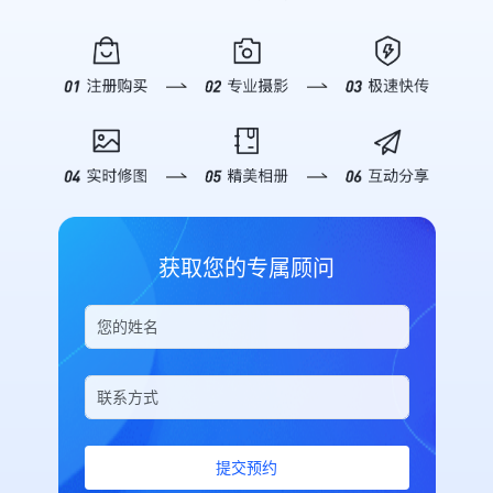
字医疗论坛（CDHC）暨第三届朝阳
值。 **▪ 2025新华网思客年会**
数据怎么样”，AI 即刻呈现开设直播
疑解惑，帮助企业了解如何通过映目
区数字医疗产业发展论坛，将于7月
2025年11月6日，由新华网、新华社
间数、总访问人数、访问次数、分享
快速搭建私域直播电商体系，实现从
5日举行。 ![Description]
山西分社主办的第12届新华网思客
次数及直播收益等关键概况，并附带
“流量”到“留量”再到“销量”的全链路
(https://s.tuwenzhibo.com//gw/image/jpeg/20260709/055946/2n
年会在山西省临汾市举办。本次年会
趋势摘要，助你快速复盘。 *深度销
增长。 ![Description]
本次论坛以策源·场景·生态为主题，
以“中国经济的下一程：底气、韧性
售分析*：针对带货场景，支持详细
(https://s.tuwenzhibo.com//gw/image/png/20260320/083423/2i
聚焦AI原生医疗、场景创新、数据转
与活力”为主题，来自政产学研用等
的销售分析。你可以查询特定时间段
### 私域直播成为企业必选项 在公
化生态构建等议题，依托朝阳区数字
领域的数百名嘉宾，聚焦“十五五”规
内的“下单订单数”、“成交金额”、“转
域流量成本日益高涨的背景下，私域
医疗概念验证中心及场景开放机制，
划建议，探讨未来发展机遇与挑战，
化率”以及“首购/复购用户数”。无论
流量的价值日益凸显。私域流量具有
加快创新成果在真实医疗体系中的验
共议经济发展新动能与地方实践新路
是评估单场直播的带货能力，还是分
更高的用户粘性和复购率，是电商企
证转化，推动形成可复制、可推广的
径。 ![Description]
析长期的用户购买行为，都能信手拈
业实现可持续增长的关键。而直播作
数字医疗发展路径。 大会将汇聚来
(https://s.tuwenzhibo.com//gw/image/jpeg/20260210/033151/1Y
来。 *精细化直播间报表*：需要对
为私域流量运营的重要载体，正在成
自全国各地的医疗机构、科研与高等
为全方位、高质量呈现大会盛况，映
比不同直播间的表现？通过指令筛选
为企业构筑用户资产的核心工具。
获取您的专属顾问
院校、医药与数字创新企业、投资机
目团队提供专业级照片直播服务及多
特定分组或创建人，AI 将列出包括
映目自主研发的私域电商直播平台致
构、政府主管部门及主流媒体等千余
机位高清摄影支持，通过实时影像记
消耗流量、UV、PV、分享次数及最
力于为私域电商用户打造一站式、便
位嘉宾，共同探讨AI医药健康前沿进
录与多角度视觉呈现，精准捕捉思想
后推流时间在内的详细列表，为优化
捷高效的私域运营空间。 !
展，推动数字医疗创新成果加快从技
交锋的精彩瞬间，助力大会传播力与
运营策略提供坚实依据。 **03 安全
[Description]
术探索走向场景应用、从单点突破走
影响力的全面提升。 **▪ 2026美巢
可控 交互体验** 映目在设计 Skill
(https://s.tuwenzhibo.com//gw/image/png/20260320/083456/PL
向协同发展。 **02** **映目定制
新春年会** 2026年1月26日晚，以
时特别加入了安全机制。 在执行关
#### 私域电商版：专为连锁品牌打
化 赋能论坛高效落地** 为确保主办
“华彩绽放 华夏之光” 为主题的2026
闭/删除直播间等高风险操作前，AI
造 映目私域电商版是面向连锁品
方、嘉宾及观众获得极致数字化参会
年美巢新春年会在热烈氛围中盛大举
会强制要求用户核对直播间标题并进
牌、多门店企业的专业解决方案，核
体验，本次数字医疗论坛由映目提供
行。 ![Description]
行二次确认，有效防止误操作带来的
心功能涵盖私域电商从人员管理与分
全流程数智化办会服务。 通过定制
(https://s.tuwenzhibo.com//gw/image/png/20260210/033119/4D
损失。同时，对于删除操作，系统会
佣、商品宣传与管控、独立商户交易
提交预约
化搭建活动微站，深度聚合会议介
为保障年会高效、有序、精彩呈现，
明确提示不可恢复，确保每一次指令
等全流程，形成完整的私域电商运营