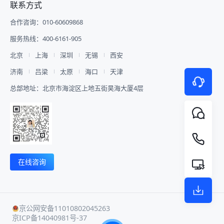
联系方式
**3 合作伙伴展示** 设置官方合作
报名系统、大屏抽奖、安检闸机、多
从直播间查询、搭建、销售分析到数
道。该分销体系的核心优势在于： -
伙伴专属展示板块，集中展示数字医
机位摄影摄像全员执行全队，不仅打
据统计，映目直播WorkBuddy Skill
业绩追踪：客户来源可追溯，归属关
合作咨询：010-60609868
疗产业链上下游企业，强化产业资源
通了参会与管理的各个环节，为参会
V1.0通过对话串联起直播运营的每
系明确，显著提升流量精准度和转化
曝光，助力企业精准获客、行业资源
嘉宾提供了个性化、智能化的优质服
一个环节。 ![Description]
率。 - 多门店协同：打通多门店私域
服务热线：400-6161-905
对接。 **4 智慧排座、查询、预览
务! ![Description]
(https://s.tuwenzhibo.com//gw/image/png/20260713/020129/3
生态，实现多门店高效管理、有序运
** 为适配千人大型会场复杂分区落
(https://s.tuwenzhibo.com//gw/image/png/20260210/033326/3
营。 ![Description]
北京
上海
深圳
无锡
西安
座场景，映目提供手动排座、系统自
**▪ 西安交通大学管理学院校友会年
(https://s.tuwenzhibo.com//gw/image/png/20260320/083647/4
动排座及观众购票选座三种灵活模
济南
吕梁
太原
海口
天津
会** 2026年1月24日，西安交通大
#### 商城商品管理：优化效率 映
式。 结合数字医疗论坛实际需求，
学管理学院2025年校友会年会暨第
目私域电商版提供商品管理功能，包
总部地址：北京市海淀区上地五街昊海大厦4层
主办方创新采用手动排座与系统自动
六届管理学院校友经济发展论坛隆重
含商品上下架、库存等一站式管理模
排座相结合模式，科学规划嘉宾及观
举行，众多校友代表齐聚一堂，与学
块，简化操作流程，优化商品运营效
众座位排布，确保核心区域与功能分
校及学院领导、各界嘉宾、师生代表
率。 - 商品上下架：由总部统一控
区井然有序。 ![Description]
共襄盛举，共忆峥嵘岁月，共谋发展
制，门店仅可操作开停售；总部下架
(https://s.tuwenzhibo.com//gw/image/png/20260709/060201/3
新篇，为迎接母校130周年华诞凝聚
商品后，门店将无法继续售卖。 - 配
嘉宾或参会人只需通过手机端输入姓
智慧与力量，也为“十五五”开局之年
送方式：支持门店自提和快递物流两
名或手机号，即可一键查询个人座位
蓄势赋能。 ![Description]
种方式，灵活适配门店需求。 !
号及会场分区。减少现场引导人力投
(https://s.tuwenzhibo.com//gw/image/jpeg/20260210/033418/42
[Description]
在线咨询
入，有效缩短嘉宾从签到到入座平均
映目为本次盛会提供全程高清视频直
(https://s.tuwenzhibo.com//gw/image/png/20260320/083723/4
时间，实现会场高效有序管理。 5
播服务，通过多机位、多场景的专业
#### 智能资金管控：安全高效透明
嘉宾专访录制 高端数字医疗论坛核
技术保障，将现场精彩内容实时传递
针对连锁品牌多门店、多代理的复杂
心价值在于行业专家、头部企业嘉宾
给未能亲临现场的全球校友与关注
业务场景，映目私域电商版提供安全
的前沿观点输出，映目提供全套嘉宾
者，直播曝光观看量高达980W+，
可靠的智能资金解决方案。 - 自动分
京公网安备11010802045263
专访标准化落地服务，配备专业摄像
拓展年会影响力与参与度，为校友工
账：支持多级代理、多门店自动分
京ICP备14040981号-37
团队，进行嘉宾专访视频录制，精准