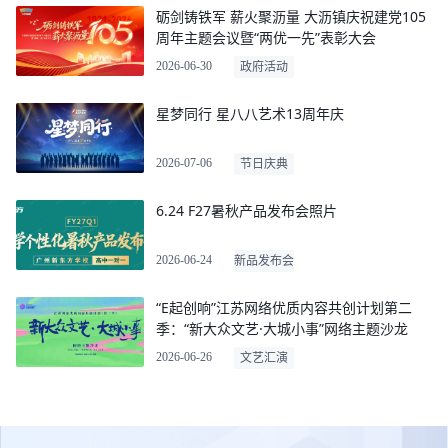
砺剑铸铁军 薪火聚沥量 大沥镇庆祝建党105
周年主题会议暨“两优一先”表彰大会
2026-06-30
政府活动
星梦同行 星八八艺术13周年庆
2026-07-06
节日庆典
6.24 F27暑秋产品发布会照片
2026-06-24
新品发布会
“E起创响”江苏网络优质内容共创计划第二
季：“新大众文艺·大城小事”网络主题沙龙
2026-06-26
文艺汇演