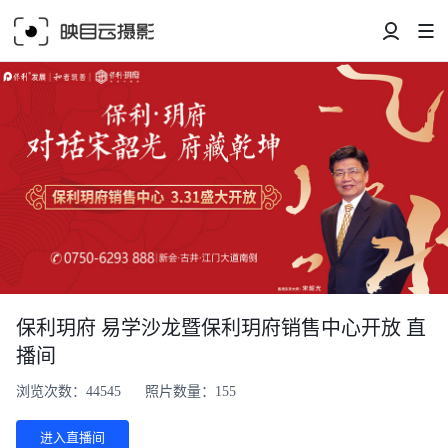
保利玥府 易学沙龙暨保利玥府销售中心开放 直
播间
浏览次数：44545
照片数量：155
进入直播间